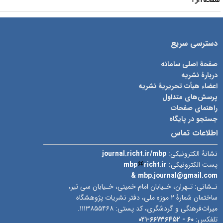
دسترسی سریع
صفحۀ اصلی سامانه
دربارۀ نشریه
اعضاء هیأت تحریریۀ نشریه
پرسش‌های متداول
راهنمای صفحات
جستجو در پایگاه
اطلاعات تماس
نشانۀ الکترونیکی:
journal.richt.ir/mbp
پست الکترونیکی:
richt.ir
mbp
& mbp.journal@gmail.com
نـشانی: تـهران، خـیابان امام خمینی، خـیابان سی تیر،
ساختمان شمارۀ ۲ موزه ملی، دفتر نشریات پژوهشگاه
میراث‌فرهنگی و گردشگری، کد پستی: ۱۱۱۳۸۵۵۴۶۸.
تلفکس:
۶۰ -
۶۶۷۳۶۴۵۲-۰۲۱