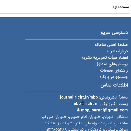
فحه
۱
از
۱
دسترسی سریع
صفحۀ اصلی سامانه
دربارۀ نشریه
اعضاء هیأت تحریریۀ نشریه
پرسش‌های متداول
راهنمای صفحات
جستجو در پایگاه
اطلاعات تماس
نشانۀ الکترونیکی:
journal.richt.ir/mbp
پست الکترونیکی:
richt.ir
mbp
& mbp.journal@gmail.com
نـشانی: تـهران، خـیابان امام خمینی، خـیابان سی تیر،
ساختمان شمارۀ ۲ موزه ملی، دفتر نشریات پژوهشگاه
میراث‌فرهنگی و گردشگری، کد پستی: ۱۱۱۳۸۵۵۴۶۸.