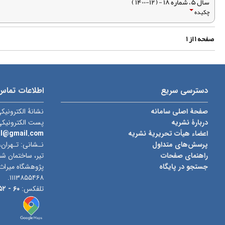
سال ۵، شماره ۱۸ - ( ۱۲-۱۴۰۰ )
چکیده
صفحه
۱
از
۱
دسترسی سریع
اطلاعات تماس
صفحۀ اصلی سامانه
نشانۀ الکترونیک
دربارۀ نشریه
پست الکترونیک
اعضاء هیأت تحریریۀ نشریه
al@gmail.com
پرسش‌های متداول
نـشانی: تـهران،
راهنمای صفحات
جستجو در پایگاه
پژوهشگاه میراث
۱۱۱۳۸۵۵۴۶۸.
تلفکس:
۶۰ -
۰۲۱