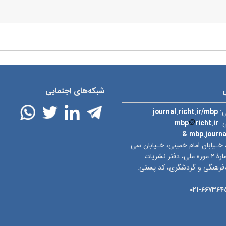
شبکه‌های اجتمایی
ی:
journal.richt.ir/mbp
ی:
richt.ir
mbp
& mbp.journ
 خـیابان امام خمینی، خـیابان سی
تیر، ساختمان شمارۀ ۲ موزه ملی، دفتر نشریات
‌فرهنگی و گردشگری، کد پستی:
۶۶۷۳۶۴۵۲-