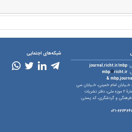
شبکه‌های اجتمایی
ی:
journal.richt.ir/mbp
ی:
richt.ir
mbp
& mbp.journ
 خـیابان امام خمینی، خـیابان سی
تیر، ساختمان شمارۀ ۲ موزه ملی، دفتر نشریات
‌فرهنگی و گردشگری، کد پستی:
۶۶۷۳۶۴۵۲-