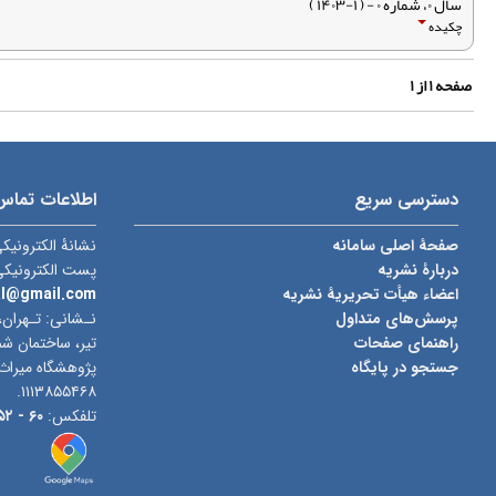
سال ۰، شماره ۰ - ( ۱-۱۴۰۳ )
چکیده
صفحه
۱
از
۱
دسترسی سریع
اطلاعات تماس
صفحۀ اصلی سامانه
نشانۀ الکترونیک
دربارۀ نشریه
پست الکترونیک
اعضاء هیأت تحریریۀ نشریه
al@gmail.com
پرسش‌های متداول
نـشانی: تـهران،
راهنمای صفحات
جستجو در پایگاه
پژوهشگاه میراث
۱۱۱۳۸۵۵۴۶۸.
تلفکس:
۶۰ -
۰۲۱