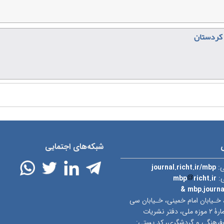
 کردستان
شبکه‌های اجتمایی
ی:
journal.richt.ir/mbp
ی:
richt.ir
mbp
& mbp.journ
 خـیابان امام خمینی، خـیابان سی
تیر، ساختمان شمارۀ ۲ موزه ملی، دفتر نشریات
‌فرهنگی و گردشگری، کد پستی: