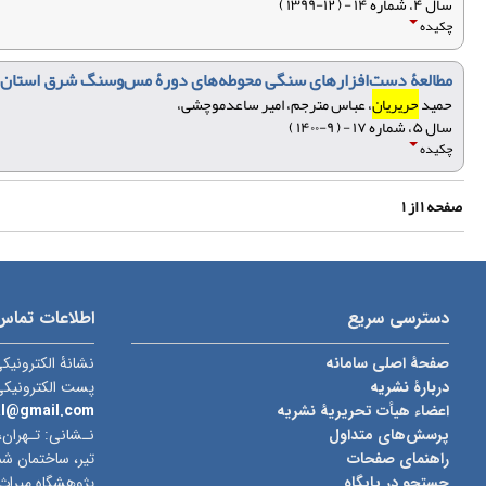
سال ۴، شماره ۱۴ - ( ۱۲-۱۳۹۹ )
چکیده
مطالعۀ دست‌افزارهای سنگی محوطه‌های دورۀ مس‌وسنگ شرق استان
حمید
حریریان
، عباس مترجم، امیر ساعدموچشی،
سال ۵، شماره ۱۷ - ( ۹-۱۴۰۰ )
چکیده
صفحه
۱
از
۱
دسترسی سریع
اطلاعات تماس
صفحۀ اصلی سامانه
نشانۀ الکترونیک
دربارۀ نشریه
پست الکترونیک
اعضاء هیأت تحریریۀ نشریه
al@gmail.com
پرسش‌های متداول
نـشانی: تـهران،
راهنمای صفحات
جستجو در پایگاه
پژوهشگاه میراث