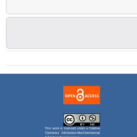
This work is licensed under a
Creative
Commons Attribution-NonCommercial