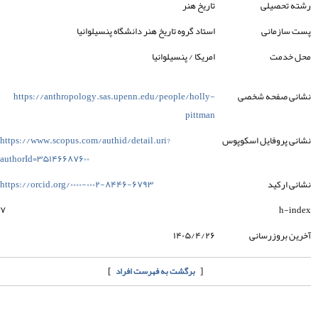
رشته تحصیلی
تاریخ هنر
پست سازمانی
استاد گروه تاریخ هنر دانشگاه پنسیلوانیا
محل خدمت
امریکا / پنسیلوانیا
نشانی صفحه شخصی
https://anthropology.sas.upenn.edu/people/holly-
pittman
نشانی پروفایل اسکوپوس
https://www.scopus.com/authid/detail.uri?
authorId=۳۵۱۴۶۶۸۷۶۰۰
نشانی ارکید
https://orcid.org/۰۰۰۰-۰۰۰۲-۸۴۴۶-۶۷۹۳
۷
h-index
آخرین بروزرسانی
۱۴۰۵/۴/۲۶
]
[
برگشت به فهرست افراد