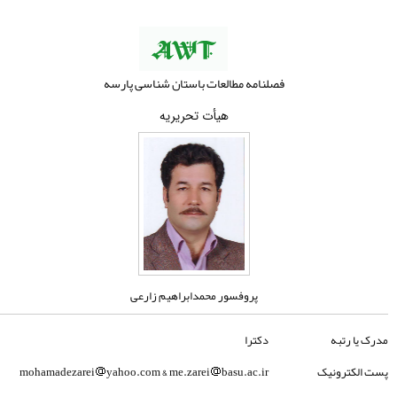
فصلنامه مطالعات باستان شناسی پارسه
هیأت تحریریه
پروفسور محمدابراهیم زارعی
مدرک یا رتبه
دکترا
پست الکترونیک
basu.ac.ir
yahoo.com & me.zarei
mohamadezarei