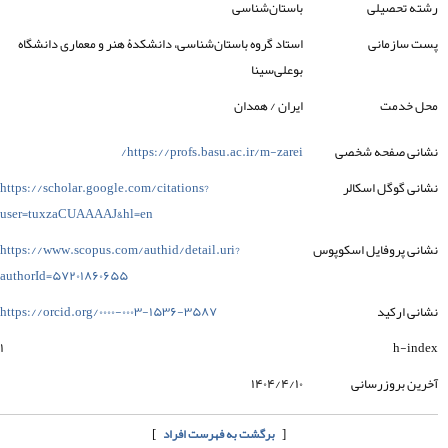
رشته تحصیلی
باستان‌شناسی
پست سازمانی
استاد گروه باستان‌شناسی، دانشکدۀ هنر و معماری دانشگاه
بوعلی‌سینا
محل خدمت
ایران / همدان
نشانی صفحه شخصی
https://profs.basu.ac.ir/m-zarei/
نشانی گوگل اسکالر
https://scholar.google.com/citations?
user=tuxzaCUAAAAJ&hl=en
نشانی پروفایل اسکوپوس
https://www.scopus.com/authid/detail.uri?
authorId=۵۷۲۰۱۸۶۰۶۵۵
نشانی ارکید
https://orcid.org/۰۰۰۰-۰۰۰۳-۱۵۳۶-۳۵۸۷
۱
h-index
آخرین بروزرسانی
۱۴۰۴/۴/۱۰
]
[
برگشت به فهرست افراد