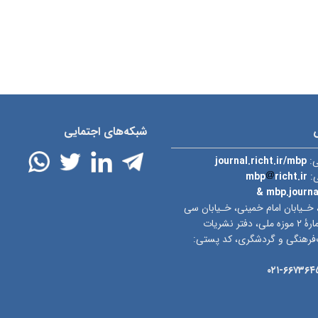
شبکه‌های اجتمایی
ی:
journal.richt.ir/mbp
ی:
richt.ir
mbp
& mbp.journ
 خـیابان امام خمینی، خـیابان سی
تیر، ساختمان شمارۀ ۲ موزه ملی، دفتر نشریات
‌فرهنگی و گردشگری، کد پستی:
۶۶۷۳۶۴۵۲-