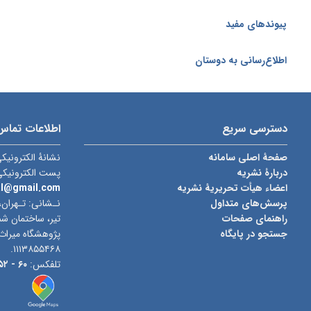
پیوندهای مفید
اطلاع‌رسانی به دوستان
دسترسی سریع
اطلاعات تماس
صفحۀ اصلی سامانه
نشانۀ الکترونیک
دربارۀ نشریه
پست الکترونیک
اعضاء هیأت تحریریۀ نشریه
al@gmail.com
پرسش‌های متداول
نـشانی: تـهران،
راهنمای صفحات
جستجو در پایگاه
پژوهشگاه میراث
۱۱۱۳۸۵۵۴۶۸.
تلفکس:
۶۰ -
۰۲۱