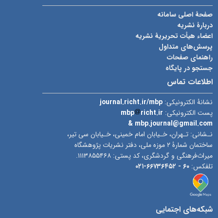
صفحۀ اصلی سامانه
دربارۀ نشریه
اعضاء هیأت تحریریۀ نشریه
پرسش‌های متداول
راهنمای صفحات
جستجو در پایگاه
اطلاعات تماس
نشانۀ الکترونیکی:
journal.richt.ir/mbp
پست الکترونیکی:
richt.ir
mbp
& mbp.journal@gmail.com
نـشانی: تـهران، خـیابان امام خمینی، خـیابان سی تیر،
ساختمان شمارۀ ۲ موزه ملی، دفتر نشریات پژوهشگاه
میراث‌فرهنگی و گردشگری، کد پستی: ۱۱۱۳۸۵۵۴۶۸.
تلفکس:
۶۰ -
۶۶۷۳۶۴۵۲-۰۲۱
شبکه‌های اجتمایی