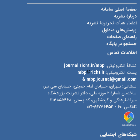
صفحۀ اصلی سامانه
دربارۀ نشریه
اعضاء هیأت تحریریۀ نشریه
پرسش‌های متداول
راهنمای صفحات
جستجو در پایگاه
اطلاعات تماس
نشانۀ الکترونیکی:
journal.richt.ir/mbp
پست الکترونیکی:
richt.ir
mbp
& mbp.journal@gmail.com
نـشانی: تـهران، خـیابان امام خمینی، خـیابان سی تیر،
ساختمان شمارۀ ۲ موزه ملی، دفتر نشریات پژوهشگاه
میراث‌فرهنگی و گردشگری، کد پستی: ۱۱۱۳۸۵۵۴۶۸.
تلفکس:
۶۰ -
۶۶۷۳۶۴۵۲-۰۲۱
شبکه‌های اجتمایی