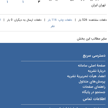
۱
۱
۳
تهران ایران
عات مشاهده: 526 بار |
دفعات چاپ: 116 بار
| دفعات ارسال به دیگران: 0 بار |
0
نظر
ایر مطالب این بخش
دسترسی سریع
صفحۀ اصلی سامانه
دربارۀ نشریه
اعضاء هیأت تحریریۀ نشریه
پرسش‌های متداول
راهنمای صفحات
جستجو در پایگاه
اطلاعات تماس