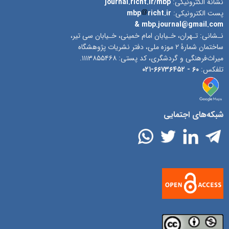
نشانۀ الکترونیکی:
journal.richt.ir/mbp
پست الکترونیکی:
richt.ir
mbp
& mbp.journal@gmail.com
نـشانی: تـهران، خـیابان امام خمینی، خـیابان سی تیر،
ساختمان شمارۀ ۲ موزه ملی، دفتر نشریات پژوهشگاه
میراث‌فرهنگی و گردشگری، کد پستی: ۱۱۱۳۸۵۵۴۶۸.
تلفکس:
۶۰ -
۶۶۷۳۶۴۵۲-۰۲۱
شبکه‌های اجتمایی