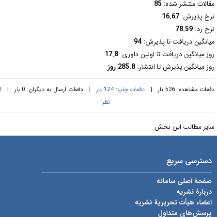
قالات منتشر شده:
85
رخ پذیرش:
16.67
رخ رد:
78.59
یانگین دریافت تا پذیرش:
94
وز میانگین دریافت تا اولین داوری:
17.8
وز میانگین پذیرش تا انتشار:
285.8 روز
عات مشاهده: 536 بار |
دفعات چاپ: 124 بار
| دفعات ارسال به دیگران: 0 بار |
0
نظر
ایر مطالب این بخش
دسترسی سریع
صفحۀ اصلی سامانه
دربارۀ نشریه
اعضاء هیأت تحریریۀ نشریه
پرسش‌های متداول