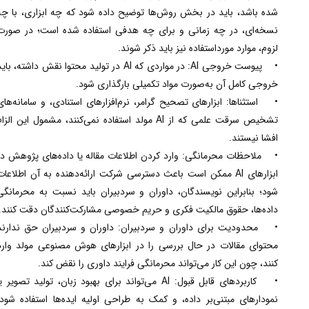
شده باشد، باید در بخش روش‌ها توضیح داده شود که چه ابزاری، با چه
نسخه‌ای، در چه زمانی و برای چه هدفی استفاده شده است؛ در صورت
لزوم، موارد مورداستفاده نیز باید ذکر شوند.
• پیوست خروجی AI: در مواردی که AI در تولید محتوا نقش داشته، باید
خروجی کامل آن به‌صورت مواد تکمیلی بارگذاری شود.
• استثناها: ابزارهای تصحیح گرامر، نرم‌افزارهای استنادی، و سامانه‌های
تشخیص سرقت علمی که از AI مولد استفاده نمی‌کنند، مشمول این الزام
افشا نیستند.
• ملاحظات محرمانگی: وارد کردن اطلاعات مقاله یا داده‌های پژوهش در
ابزارهای AI ممکن است باعث دسترسی شرکت ارائه‌دهنده به آن اطلاعات
شود؛ بنابراین نویسندگان، داوران و سردبیران باید نسبت به محرمانگی
داده‌ها، حقوق مالکیت فکری و حریم خصوصی مشارکت‌کنندگان دقت کنند.
• محدودیت برای داوران و سردبیران: داوران و سردبیران حق ندارند
محتوای مقالات در حال بررسی را در ابزارهای هوش مصنوعی مولد وارد
کنند، چون این کار می‌تواند محرمانگی فرایند داوری را نقض کند.
• کاربردهای قابل قبول: AI می‌تواند برای بهبود زبان، تولید تصویر یا
نمودارهای مبتنی‌بر داده، و کمک به طراحی اولیه ایده‌ها استفاده شود؛