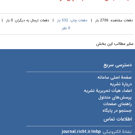
فعات مشاهده: 2706 بار |
دفعات چاپ: 532 بار
| دفعات ارسال به دیگران: 0 بار |
0 نظر
ایر مطالب این بخش
دسترسی سریع
صفحۀ اصلی سامانه
دربارۀ نشریه
اعضاء هیأت تحریریۀ نشریه
پرسش‌های متداول
راهنمای صفحات
جستجو در پایگاه
اطلاعات تماس
نشانۀ الکترونیکی:
journal.richt.ir/mbp