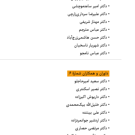
• دکتر امیر ساعدموچشی
• دکتر علیرضا سرداری‌زارچی
• دکتر مهناز شریفی
• دکتر عباس مترجم
• دکتر حسن هاشمی‌زرج‌آباد
• دکتر شهریار ناسخیان
• دکتر عباس نامجو
داوران و همکاران شمارۀ ۶:
• دکتر سعید امیرحاجلو
• دکتر نصیر اسکندری
• دکتر داریوش اکبرزاده
• دکتر خلیل‌الله بیک‌محمدی
• دکتر علی بیننده
• دکتر اردشیر جوانمردزاده
• دکتر مرتضی حصاری