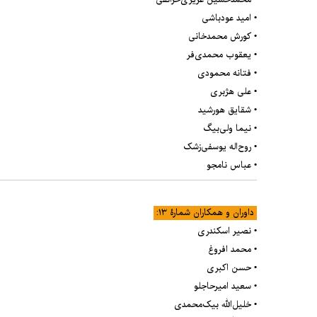
• محمدحسین عزیزی‌خرانقی
• امید عودباشی
• کورش محمدخانی
• یعقوب محمدی‌فر
• فتانه محمودی
• علی هژبری
• شقایق هورشید
• نیما ولی‌بیگ
• روح‌اله یوسفی‌زشک
• عباس نامجو
داوران و همکاران شمارۀ ۱۳:
• نصیر اسکندری
• محمد افروغ
• حسن اکبری
• سعید امیرحاجلو
• خلیل‌الله بیک‌محمدی