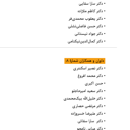
• دکتر سارا سقایی
• دکتر کاظم ملازاده
• دکتر یعقوب محمدی‌فر
• دکتر حسن فاضلی‌نشلی
• دکتر جواد نیستانی
• دکتر کمال‌الدین‌نیکنامی
داوران و همکاران شمارۀ ۸:
• دکتر نصیر اسکندری
• دکتر محمد افروغ
• حسن اکبری
• دکتر سعید امیرحاجلو
• دکتر خلیل‌الله بیک‌محمدی
• دکتر مرتضی حصاری
• دکتر علیرضا خسروزاده
• دکتر سارا سقائی
• دکتر عباس نامجو