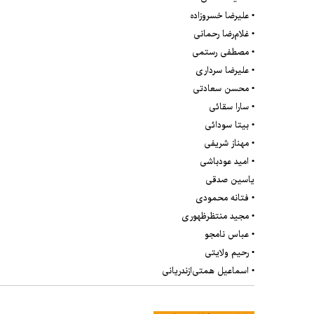
• علیرضا خسروزاده
• غلام‌رضا رحمانی
• مصطفی رستمی
• علیرضا سرداری
• محسن سعادتی
• سارا سقائی
• بیتا سودائی
• مهناز شریفی
• امید عودباشی
یاسین صدقی
• فتانه محمودی
• مجید منتظرظهوری
• عباس نامجو
• رحیم ولایتی
• اسماعیل همتی‌ازندریانی