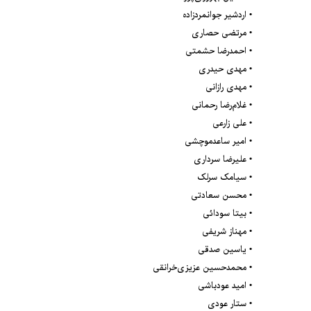
• اردشیر جوانمردزاده
• مرتضی حصاری
• احمدرضا حشمتی
• مهدی حیدری
• مهدی رازانی
• غلام‌رضا رحمانی
• علی زارعی
• امیر ساعدموچشی
• علیرضا سرداری
• سیامک سرلک
• محسن سعادتی
• بیتا سودائی
• مهناز شریفی
• یاسین صدقی
• محمدحسین عزیزی‌خرانقی
• امید عودباشی
• ستار عودی