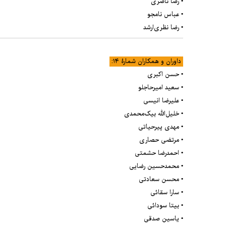
• رضا ناصری
• عباس نامجو
• رضا نظری‌ارشد
داوران و همکاران شمارۀ ۱۴:
• حسن اکبری
• سعید امیرحاجلو
• علیرضا انیسی
• خلیل‌الله بیک‌محمدی
• مهدی پیرحیاتی
• مرتضی حصاری
• احمدرضا حشمتی
• محمدحسین رضایی
• محسن سعادتی
• سارا سقائی
• بیتا سودائی
• یاسین صدقی