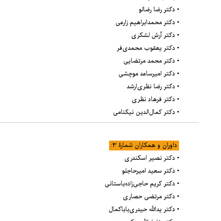
• دکتر رضا رضالو
• دکتر محمدابراهیم زارعی
• دکتر آرش لشکری
• دکتر یعقوب محمدی‌فر
• دکتر محمد مرتضایی
• دکتر امیرساعد موچشی
• دکتر رضا نظری‌ارشد
• دکتر فرهاد نظری
• دکتر کمال‌الدین نیکنامی
داوران و همکاران شمارۀ ۳:
• دکتر نصیر اسکندری
• دکتر سعید امیرحاجلو
• دکتر کریم حاجی‌زاده‌باستانی
• دکتر مرتضی حصاری
• دکتر یدالله حیدری‌باباکمال