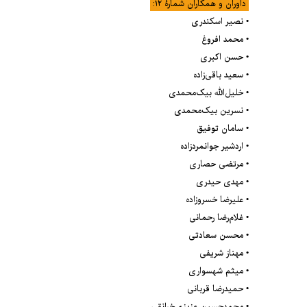
داوران و همکاران شمارۀ ۱۲:
• نصیر اسکندری
• محمد افروغ
• حسن اکبری
• سعید باقی‌زاده
• خلیل‌الله بیک‌محمدی
• نسرین بیک‌محمدی
• سامان توفیق
• اردشیر جوانمردزاده
• مرتضی حصاری
• مهدی حیدری
• علیرضا خسروزاده
• غلام‌رضا رحمانی
• محسن سعادتی
• مهناز شریفی
• میثم شهسواری
• حمیدرضا قربانی