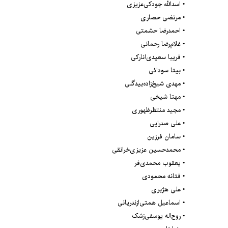
• اسدالله جودکی‌عزیزی
• مرتضی حصاری
• احمدرضا حشمتی
• غلام‌رضا رحمانی
• فریبا سعیدی‌انارکی
• بیتا سودائی
• مهدی شیخ‌زاده‌بیدگلی
• مهتا شیخی
• مجید منتظرظهوری
• علی صدرایی
• سامان فرزین
• محمدحسین عزیزی‌خرانقی
• یعقوب محمدی‌فر
• فتانه محمودی
• علی هژبری
• اسماعیل همتی‌ازندریانی
• روح‌اله یوسفی‌زشک