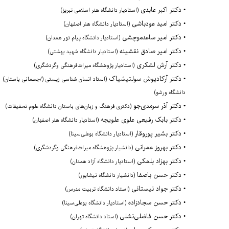
•
دکتر
اکبر عابدی
(استادیار دانشگاه هنر اسلامی تبریز)
•
دکتر امید عودباشی
(استادیار دانشگاه هنر اصفهان)
•
دکتر امیر ساعدموچشی
(استادیار دانشگاه پیام نور همدان)
•
دکتر
امیر صادق نقشینه
(استادیار دانشگاه شهید بهشتی)
•
دکتر آرش لشکری
(استادیار پژوهشگاه میراث‌فرهنگی وگردشگری)
• دکتر آرکادیوش سولتیشیاک
(استاد انسان شناسی زیستی (/جسمانی باستان)
دانشگاه ورشو)
• دکتر آذر سرمدی‌جو
(دکتری فرهنگ و زبان‌های باستان دانشگاه علوم تحقیقات)
•
دکتر بابک رفیعی علوی علویجه
(استادیار دانشگاه هنر اصفهان)
•
دکتر بشیر پوروقار
(استادیار دانشگاه بوعلی‌سینا)
• دکتر بهروز عمرانی
(دانشیار پژوهشگاه میراث‌فرهنگی وگردشگری)
•
دکتر
بهزاد بلمکی
(استادیار دانشگاه آزاد همدان)
•
دکتر
حسن باصفا
(دانشیار دانشگاه نیشابور)
•
دکتر جواد نیستانی
(استاد دانشگاه تربیت مدرس)
•
دکتر
حسن سجادزاده
(استادیار دانشگاه بوعلی‌سینا)
•
دکتر حسن فاضلی‌نشلی
(استاد دانشگاه تهران)