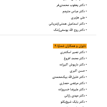
• دکتر یعقوب محمدی‌فر
• دکتر عباس مترجم
• علی هژبری
• دکتر اسماعیل همتی‌ازندریانی
• دکتر روح الله یوسفی‌زُشک
داوران و همکاران شمارۀ ۹:
• دکتر نصیر اسکندری
• دکتر محمد افروغ
• دکتر داریوش اکبرزاده
• حسن اکبری
• دکتر خلیل‌الله بیک‌محمدی
• دکتر مرتضی حصاری
• دکتر علیرضا خسروزاده
• دکتر مهدی رازانی
• دکتر بابک شیخ‌بکلو