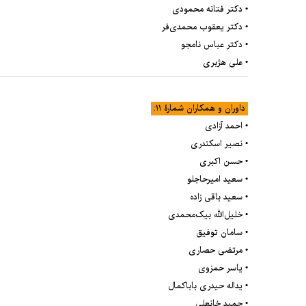
• دکتر فتانه محمودی
• دکتر یعقوب محمدی‌فر
• دکتر عباس نامجو
• علی هژبری
داوران و همکاران شمارۀ ۱۱:
• احمد آزادی
• نصیر اسکندری
• حسن اکبری
• سعید امیرحاجلو
• سعید باقی زاده
• خلیل‌الله بیک‌محمدی
• سامان توفیق
• مرتضی حصاری
• یاسر حمزوی
• یداله حیدری باباکمال
• حمید خانعلی