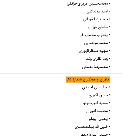
• محمدحسین عزیزی‌خرانقی
• امید عودباشی
• حمیدرضا قربانی
• سامان فرزین
• یعقوب محمدی‌فر
• محمد مرتضایی
• مجید منتظرظهوری
• رضا نظری‌ارشد
• محمدرضا نعمتی
داوران و همکاران شمارۀ ۱۵:
• عباسعلی احمدی
• حسن اکبری
• سعید امیرحاجلو
• مصیب امیری
• یحیی آیرملو
• خلیل‌الله بیک‌محمدی
• حسین بهروزی‌پور