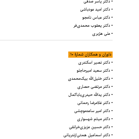
• دکتر یاسر صدقی
• دکتر امید عودباشی
• دکتر عباس نامجو
• دکتر یعقوب محمدی‌فر
• علی هژبری
داوران و همکاران شمارۀ ۱۰:
• دکتر نصیر اسکندری
• دکتر سعید امیرحاجلو
• دکتر خلیل‌الله بیک‌محمدی
• دکتر مرتضی حصاری
• دکتر یدالله حیدری‌باباکمال
• دکتر غلامرضا رحمانی
• دکتر امیر ساعدموچشی
• دکتر میثم شهسواری
• دکتر حسین عزیزی‌خرانقی
• دکتر اسماعیل همتی‌ازندریانی