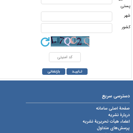
ستی
هر
شور
دسترسی سریع
صفحۀ اصلی سامانه
دربارۀ نشریه
اعضاء هیأت تحریریۀ نشریه
پرسش‌های متداول