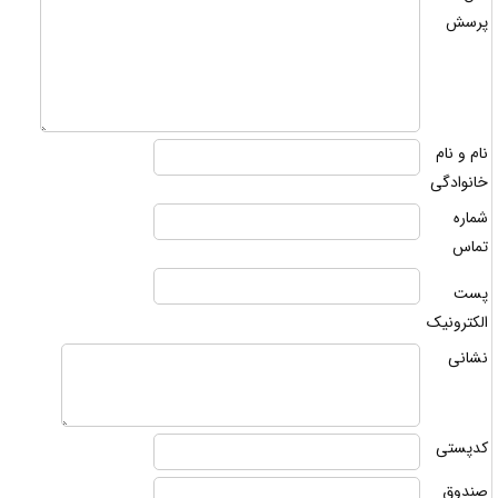
رسش
ام و نام
انوادگی
ماره
ماس
ست
لکترونیک
شانی
دپستی
ندوق