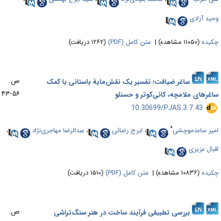
حید آزادی
کیده
(۱۱۰۵۰ مشاهده)
|
متن کامل (PDF)
(۱۲۶۲ دریافت)
ص.
ساغر ضیافت؛ تفسیر یک نقش­‌مایۀ باستانی با کمک
۵۶-۴۳
اغرهای ملامچه، کانی‌کوتر و حسنلو
‎ 10.30699/PJAS.3.7.43
*
میر ساعدموچشی
،
ایرج رضائی
،
عبدالرضا مهاجری‌نژاد
،
قبال عزیزی
کیده
(۱۰۸۳۶ مشاهده)
|
متن کامل (PDF)
(۱۵۱۰ دریافت)
ص.
بررسی تطبیقی فرآیند ساخت در هنر سنگ‌تراشی