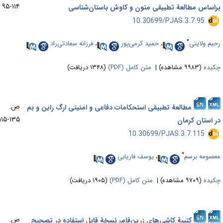
۱۱۴-۹۵
راساس مطالعۀ تطبیقی متون و کاوش باستان‌شناسی
‎ 10.30699/PJAS.3.7.95
*
حیم ولایتی
،
حمید کرمی‌پور
،
فرزانه سعادتی‌راد
کیده
(۹۹۸۳ مشاهده)
|
متن کامل (PDF)
(۱۳۴۸ دریافت)
ص.
مطالعۀ تطبیقی استحکامات دفاعی و امنیتی ارگ راین و بم
۱۳۵-۱۱۵
ر استان کرمان
‎ 10.30699/PJAS.3.7.115
*
عصومه برسم
،
یوسف فاریابی
کیده
(۹۷۰۹ مشاهده)
|
متن کامل (PDF)
(۱۹۰۵ دریافت)
ص.
کتیبۀ کاشی‌های زرین‌فام، نسخۀ‌ قابل استفاده در تصحیح