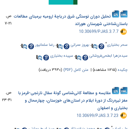
ص.
تحلیل دوران نوسنگی شرق دریاچۀ ارومیه برمبنای مطالعات
۲۱-۷
استان‌شناختی شهرستان هوراند
‎ 10.30699/PJAS.3.7.7
*
حر بختیاری
،
بهروز عمرانی
،
رضا سلمانپور
،
یده‌زهرا ابطحی‌فروشانی
،
سپیده بختیاری
کیده
(۱۱۲۱۵ مشاهده)
|
متن کامل (PDF)
(۳۹۳۰ دریافت)
ص.
مقایسه و مطالعۀ کانی‌شناسی گونۀ سفال نارنجی-قرمز با
۴۱-۲۳
غز تیره‌رنگ از دورۀ ایلام در استان‌های خوزستان، چهار‌محال و
ختیاری و اصفهان
‎ 10.30699/PJAS.3.7.23
*
لی اعراب
،
محمد بنیادی‌نژاد
،
سید ایرج بهشتی
،