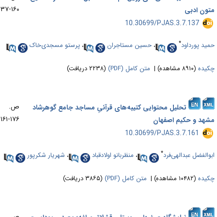
۱۶۰-۱۳۷
تون ادبی
‎ 10.30699/PJAS.3.7.137
*
مید پورداود
،
حسین مستاجران
،
پرستو مسجدی‌خاک
کیده
(۸۹۱۰ مشاهده)
|
متن کامل (PDF)
(۲۲۳۸ دریافت)
ص.
تحلیل محتوایی کتیبه‌های قرآنیِ مساجد جامع گوهرشاد
۱۷۶-۱۶۱
شهد و حکیم اصفهان
‎ 10.30699/PJAS.3.7.161
*
بوالفضل عبدالهی‌فرد
،
منظربانو اولادقباد
،
شهریار شکرپور
کیده
(۱۰۴۸۲ مشاهده)
|
متن کامل (PDF)
(۳۸۶۵ دریافت)
ص.