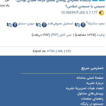
نیایشگاه صخره‌ای روستای قِشلاق مراغه؛ معبدی بودایی-
۱۹۱-۱۷۷
سیحی یا مسجدی اسلامی؟
‎ 10.30699/PJAS.3.7.177
*
عید ستارنژاد
،
اسماعیل معروفی‌اقدم
،
مهدی حسنلو
کیده
(۱۰۲۲۵ مشاهده)
|
متن کامل (PDF)
(۱۲۵۲ دریافت)
Export as:
HTML
|
XML
|
RSS
دسترسی سریع
صفحۀ اصلی سامانه
دربارۀ نشریه
اعضاء هیأت تحریریۀ نشریه
پرسش‌های متداول
راهنمای صفحات
جستجو در پایگاه