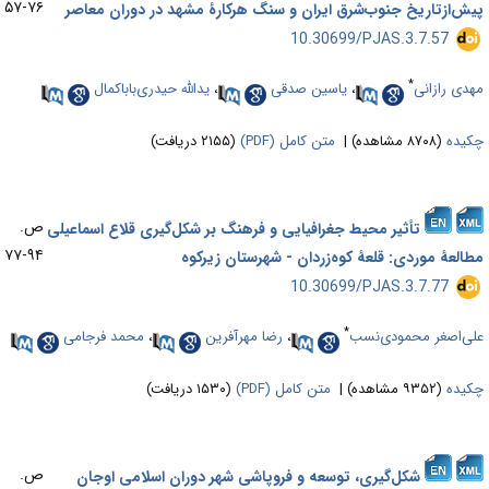
۷۶-۵۷
یش‌از‌تاریخ جنوب‌شرق ایران و سنگ هرکارۀ مشهد در دوران معاصر
‎ 10.30699/PJAS.3.7.57
*
هدی رازانی
،
یاسین صدقی
،
یدالله حیدری‌باباکمال
کیده
(۸۷۰۸ مشاهده)
|
متن کامل (PDF)
(۲۱۵۵ دریافت)
ص.
تأثیر محیط جغرافیایی و فرهنگ بر شکل‌گیری قلاع اسماعیلی
۹۴-۷۷
طالعۀ موردی: قلعۀ کوه‌زردان - شهرستان زیرکوه
‎ 10.30699/PJAS.3.7.77
*
لی‌اصغر محمودی‌نسب
،
رضا مهرآفرین
،
محمد فرجامی
کیده
(۹۳۵۲ مشاهده)
|
متن کامل (PDF)
(۱۵۳۰ دریافت)
ص.
شکل‌گیری، توسعه و فروپاشی شهر دوران اسلامی اوجان