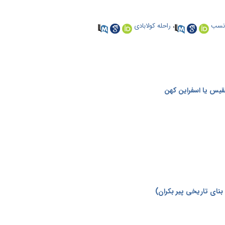
‌نسب
،
راحله کولابادی
بنای تاریخی پیر بکران)