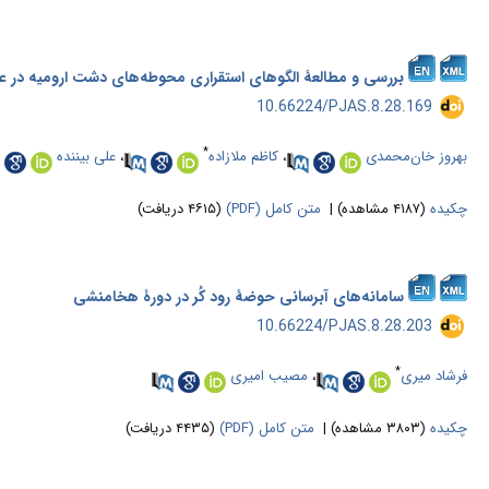
بررسی و مطالعۀ الگوهای استقراری محوطه‌های دشت ارومیه در عصر
‎ 10.66224/PJAS.8.28.169
*
بهروز خان‌محمدی
،
کاظم ملازاده
،
علی بیننده
چکیده
(۴۱۸۷ مشاهده)
|
متن کامل (PDF)
(۴۶۱۵ دریافت)
سامانه‌های آبرسانی حوضۀ رود کُر در دورۀ هخامنشی
‎ 10.66224/PJAS.8.28.203
*
فرشاد میری
،
مصیب امیری
چکیده
(۳۸۰۳ مشاهده)
|
متن کامل (PDF)
(۴۴۳۵ دریافت)