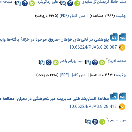
*
سیّد حافظ کریمیان‌گل‌سفیدی
،
علی زمانی‌فرد
،
ملیحه 
چکیده
(۳۴۶۴ مشاهده)
|
متن کامل (PDF)
(۴۴۰۵ دریافت)
پژوهشی در قالی‌های فراهان-ساروق موجود در خزانۀ بافته‌ها واب
‎ 10.66224/PJAS.8.28.387
*
محمد افروغ
،
بیتا بهرامی‌قصر
چکیده
(۳۶۳۱ مشاهده)
|
متن کامل (PDF)
(۴۴۱۸ دریافت)
مطالعۀ انسان‌شناختی مدیریت میراث‌فرهنگی در بحران: مطالعۀ مو
‎ 10.66224/PJAS.8.28.413
*
مینو سلیمی