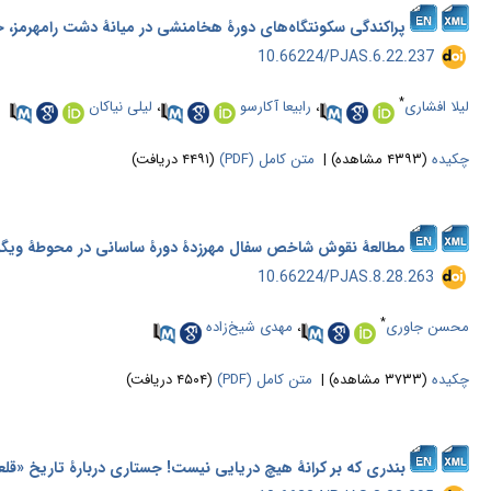
پراکندگی سکونتگاه‌های دورۀ هخامنشی در میانۀ دشت رامهرمز، خ
‎ 10.66224/PJAS.6.22.237
*
لیلا افشاری
،
رابیعا آکارسو
،
لیلی نیاکان
چکیده
(۴۳۹۳ مشاهده)
|
متن کامل (PDF)
(۴۴۹۱ دریافت)
مطالعۀ نقوش شاخص سفال مهرزدۀ دورۀ ساسانی در محوطۀ ویگ
‎ 10.66224/PJAS.8.28.263
*
محسن جاوری
،
مهدی شیخ‌زاده
چکیده
(۳۷۳۳ مشاهده)
|
متن کامل (PDF)
(۴۵۰۴ دریافت)
بندری که بر کرانۀ هیچ دریایی نیست! جستاری دربارۀ تاریخ «قلعه‌