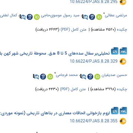
‎ 10.66224/PJAS.8.28.295
*
مرتضی عطائی
،
سید رسول موسوی‌حاجی
،
کمال لطفی
چکیده
(۴۵۲۰ مشاهده)
|
متن کامل (PDF)
(۴۶۴۳ دریافت)
تحلیلی‌بر سفال سده‌های 5 تا 8 ه‍.ق. محوطۀ تاریخی شهر کهن بلقیس یا اسفراین کهن
‎ 10.66224/PJAS.8.28.329
*
حسین صدیقیان
،
محمد فرجامی
چکیده
(۳۹۹۸ مشاهده)
|
متن کامل (PDF)
(۴۴۳۰ دریافت)
لزوم بازخوانی الحاقات معماری در بناهای تاریخی (نمونه موردی: 
‎ 10.66224/PJAS.8.28.355