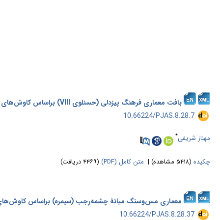
بافت معماری فرهنگ پیزدلی (حسنلوی VIII) براساس کاوش‌های باستان‌شناسی در تپۀ گردآشوان، شمال‌غرب
‎ 10.66224/PJAS.8.28.7
*
مهناز شریفی
چکیده
(۵۴۱۸ مشاهده)
|
متن کامل (PDF)
(۴۴۶۹ دریافت)
معماری مس‌وسنگ میانۀ چشمه‌رجب (سیمره) براساس کاوش‌های
‎ 10.66224/PJAS.8.28.37