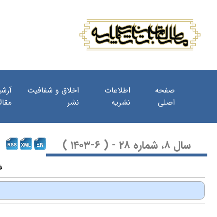
صفحه
اطلاعات
اخلاق و شفافیت
آرشی
اصلی
نشریه
نشر
مقال
سال ۸، شماره ۲۸ - ( ۶-۱۴۰۳ )
فصلنامۀ ع