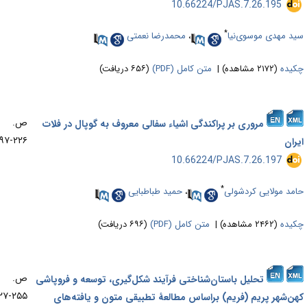
‎ 10.66224/PJAS.7.26.195
*
د مهدی موسوی‌نیا
،
محمدرضا نعمتی
یده
(۲۱۷۲ مشاهده)
|
متن کامل (PDF)
(۶۵۶ دریافت)
ص.
مروری بر پراکندگی اشیاء سفالی معروف به گوپال در فلات
۲۲۶-۱۹۷
ران
‎ 10.66224/PJAS.7.26.197
*
مد مولایی کردشولی
،
حمید طباطبایی
یده
(۲۴۶۲ مشاهده)
|
متن کامل (PDF)
(۶۹۶ دریافت)
ص.
تحلیل باستان‌شناختی فرآیند شکل‌گیری، توسعه و فروپاشی
۲۵۵-۲۲۷
ن‌شهر پریم (فریم) براساس مطالعۀ تطبیقی متون و یافته‌های