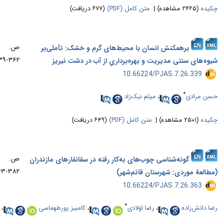
یده
(۲۴۶۵ مشاهده)
|
متن کامل (PDF)
(۶۷۷ دریافت)
ص.
برهمکنش انسان با محیط‌های گرم و خشک: تأملی‌بر
۳۶۲-۳۳۹
وه‌های سنتی مدیریت و بهره‌برداریِ از آب در دشت نیریز
‎ 10.66224/PJAS.7.26.339
*
ن مرادی
،
میثم نیک‌زاد
یده
(۲۵۰۱ مشاهده)
|
متن کامل (PDF)
(۶۴۹ دریافت)
ص.
گو‌نه‌‌شناسی‌‌ چوب‌های به‌کار رفته در سقانفارهای مازندران
۳۸۲-۳۶۳
طالعۀ موردی: شهرستان قائم‌شهر)
‎ 10.66224/PJAS.7.26.363
*
ا دانش‌زاده
،
رضا اولادی
،
کامبیز پورطهماسی
،