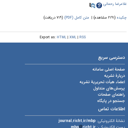
امرضا رحمانی
یده
(۲۱۹۱ مشاهده)
|
متن کامل (PDF)
(۷۱۹ دریافت)
Export as:
HTML
|
XML
|
RSS
سترسی سریع
فحۀ اصلی سامانه
ربارۀ نشریه
عضاء هیأت تحریریۀ نشریه
رسش‌های متداول
اهنمای صفحات
ستجو در پایگاه
طلاعات تماس
شانۀ الکترونیکی:
journal.richt.ir/mbp
ست الکترونیکی:
richt.ir
mbp