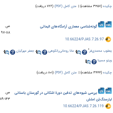
یده
(۳۴۵۷ مشاهده)
|
متن کامل (PDF)
(۷۲۶ دریافت)
ص.
گونه‌‌شناسی معماری آرامگاه‌‌های الیمائی
۱۱۸-۹۷
‎ 10.66224/PJAS.7.26.97
*
قوب محمدی‌فر
،
مانا روحانی‌رانکوهی
،
جعفر مهرکیان
،
تو مسینا
یده
(۳۴۴۴ مشاهده)
|
متن کامل (PDF)
(۸۰۱ دریافت)
ص.
بررسی شیوه‌های تدفین دورۀ اشکانی در گورستان باستانی
۱۴۳-۱۱۹
ارسنگ‌بُن املش
‎ 10.66224/PJAS.7.26.119