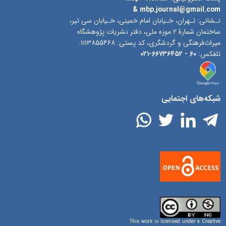
& mbp.journal@gmail.co
ـشانی: تـهران، خـیابان امام خمینی، خـیابان سی تیر،
ساختمان شمارۀ ۲ موزه ملی، دفتر نشریات پژوهشگاه
یراث‌فرهنگی و گردشگری، کد پستی: ۱۱۱۳۸۵۵۴۶۸.
لفکس:
۶۰ -
۶۶۷۳۶۴۵۲-۰۲۱
بکه‌های اجتمایی
This work is licensed under a
Creativ