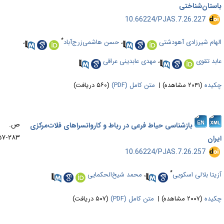
ستان‌شناختی
‎ 10.66224/PJAS.7.26.227
*
هام شیرزادی آهودشتی
،
حسن هاشمی‌زرج‌آباد
،
بد تقوی
،
مهدی عابدینی عراقی
یده
(۲۰۴۱ مشاهده)
|
متن کامل (PDF)
(۵۶۰ دریافت)
ص.
بازشناسی حیاط فرعی در رباط و کاروانسراهای فلات‌مرکزی
۲۸۳-۲۵۷
ران
‎ 10.66224/PJAS.7.26.257
*
یتا بلالی اسکویی
،
محمد شیخ‌الحکمایی
یده
(۲۰۰۷ مشاهده)
|
متن کامل (PDF)
(۵۰۷ دریافت)