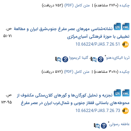
یده
(۲۷۶۰ مشاهده)
|
متن کامل (PDF)
(۷۵۲ دریافت)
ص.
نشانه‌شناسی مهرهای عصر مفرغ جنوب‌شرق ایران و مطالعۀ
۷۱-۵۱
بیقی با حوزۀ فرهنگی آسیای‌مرکزی
‎ 10.66224/PJAS.7.26.51
*
یا الیکای‌دهنو
،
گلینا کریمووا
یده
(۳۰۷۰ مشاهده)
|
متن کامل (PDF)
(۵۷۲ دریافت)
ص.
تجزیه و تحلیل کورگان‌ها و گورهای کلان‌سنگی مکشوف از
۹۵-۷۳
وطه‌های باستانی قفقاز جنوبی و شمال‌غرب ایران در عصر مفرغ
‎ 10.66224/PJAS.7.26.73
*
طفه رسولی