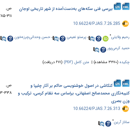
ص.
بررسی فنی سکه‌های به‌دست‌آمده از شهر تاریخی اوجان
۳۱۱-۲۸۵
‎ 10.66224/PJAS.7.26.285
*
یم ولایتی
،
پرستو نعیمی
،
حسن وحدانی‌چرزه‌خون
،
ید کرمی‌پور
یده
(۳۴۷۰ مشاهده)
|
متن کامل (PDF)
(۶۷۱ دریافت)
ص.
کنکاشی در اصول خوشنویسی حاکم بر آثار چلیپا و
۳۳۸-۳۱۳
یبه‌نگاری محمدصالح اصفهانی، براساس سه نظام کرسی، ترکیب و
ن بصری
‎ 10.66224/PJAS.7.26.313
*
ناز آرین