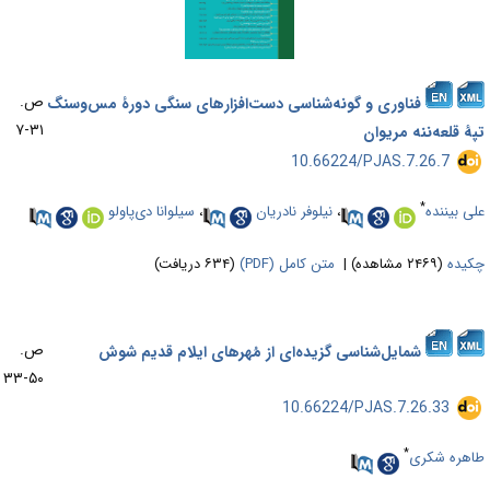
ص.
فناوری و گونه‌شناسی دست‌افزارهای سنگی دورۀ مس‌وسنگ
۳۱-۷
ۀ قلعه‌ننه مریوان
‎ 10.66224/PJAS.7.26.7
*
ی بیننده
،
نیلوفر نادریان
،
سیلوانا دی‌پاولو
یده
(۲۴۶۹ مشاهده)
|
متن کامل (PDF)
(۶۳۴ دریافت)
ص.
شمایل‌شناسی گزیده‌ای از مُهرهای ایلام قدیم شوش
۵۰-۳۳
‎ 10.66224/PJAS.7.26.33
*
هره شکری