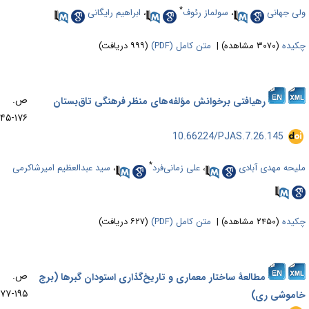
*
ی جهانی
،
سولماز رئوف
،
ابراهیم رایگانی
یده
(۳۰۷۰ مشاهده)
|
متن کامل (PDF)
(۹۹۹ دریافت)
ص.
رهیافتی برخوانش مؤلفه‌های منظر فرهنگی تاق‌بستان
۱۷۶-۱۴۵
‎ 10.66224/PJAS.7.26.145
*
یحه مهدی آبادی
،
علی زمانی‌فرد
،
سید عبدالعظیم امیرشاکرمی
یده
(۲۴۵۰ مشاهده)
|
متن کامل (PDF)
(۶۲۷ دریافت)
ص.
مطالعۀ ساختار معماری و تاریخ‌گذاری استودان گبرها (برج
۱۹۵-۱۷۷
موشی ری)