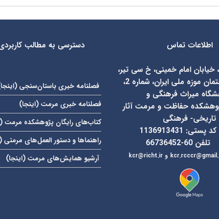
اطلاعات تماس
دسترسی به مطالب کاربردی
، خیابان امام خمینی، خ سی تیر،
روبروی ساختمان موزه ملی ایران، شماره 2،
فصلنامه خبری باستان‌سنجی (
اینجا
)
شگاه میراث فرهنگی و
فصلنامه خبری مرمت (
اینجا
)
وهشکده حفاظت و مرمت آثار
تاریخی- فرهنگی
کتاب‌های رایگان پژوهشکده مرمت (
کد پستی: 1136913431
راهنماها و دستور العمل‌های مرمتی (
تلفن 60-66736452
kcr.rcccr@gmail
و
آرشیو همایش‌های مرمت (
اینجا
)