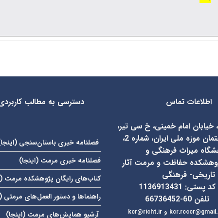
اطلاعات تماس
دسترسی به مطالب کاربردی
، خیابان امام خمینی، خ سی تیر،
روبروی ساختمان موزه ملی ایران، شماره 2،
فصلنامه خبری باستان‌سنجی (
اینجا
)
شگاه میراث فرهنگی و
فصلنامه خبری مرمت (
اینجا
)
وهشکده حفاظت و مرمت آثار
تاریخی- فرهنگی
کتاب‌های رایگان پژوهشکده مرمت (
کد پستی: 1136913431
راهنماها و دستور العمل‌های مرمتی (
تلفن 60-66736452
kcr.rcccr@gmail
و
آرشیو همایش‌های مرمت (
اینجا
)