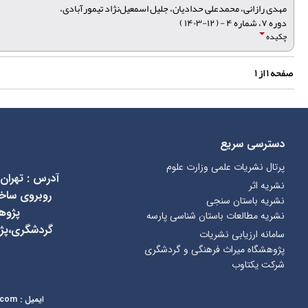
مهدی رازانی، محمدعلی حدادیان، جلیل اسمعیل‌نژاد تیمورآبادی،
دوره ۷، شماره ۴ - ( ۱۲-۱۴۰۳ )
چکیده
صفحه
۱
از
۱
دسترسی سریع
پرتال نشریات علمی وزارت علوم
آدرس
:
تهران
نشریه اثر
نشریه باستان سنجی
پژوه
نشریه مطالعات باستان شناسی پارسه
گردشگری،پژ
سامانه ارزیابی نشریات
پژوهشگاه میراث فرهنگی و گردشگری
شرکت یکتاوب
ایمیل
:
kcr@richt.ir
.com