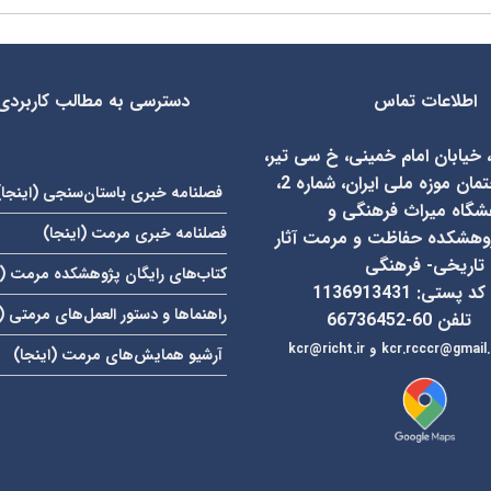
اطلاعات تماس
دسترسی به مطالب کاربردی
، خیابان امام خمینی، خ سی تیر،
روبروی ساختمان موزه ملی ایران، شماره 2،
فصلنامه خبری باستان‌سنجی (
اینجا
)
شگاه میراث فرهنگی و
فصلنامه خبری مرمت (
اینجا
)
وهشکده حفاظت و مرمت آثار
تاریخی- فرهنگی
کتاب‌های رایگان پژوهشکده مرمت (
کد پستی: 1136913431
راهنماها و دستور العمل‌های مرمتی (
تلفن 60-66736452
kcr.rcccr@gmail
و
آرشیو همایش‌های مرمت (
اینجا
)