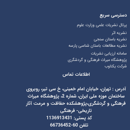
دسترسی سریع
پرتال نشریات علمی وزارت علوم
نشریه اثر
نشریه باستان سنجی
نشریه مطالعات باستان شناسی پارسه
سامانه ارزیابی نشریات
پژوهشگاه میراث فرهنگی و گردشگری
شرکت یکتاوب
اطلاعات تماس
آدرس
:
تهران، خیابان امام خمینی، خ سی تیر، روبروی
ساختمان موزه ملی ایران، شماره 2، پژوهشگاه میراث
فرهنگی و گردشگری،پژوهشکده حفاظت و مرمت آثار
تاریخی- فرهنگی
کد پستی: 1136913431
تلفن 60-66736452