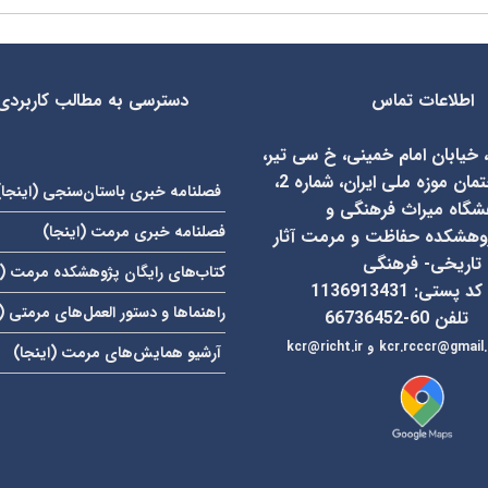
اطلاعات تماس
دسترسی به مطالب کاربردی
، خیابان امام خمینی، خ سی تیر،
روبروی ساختمان موزه ملی ایران، شماره 2،
فصلنامه خبری باستان‌سنجی (
اینجا
)
شگاه میراث فرهنگی و
فصلنامه خبری مرمت (
اینجا
)
وهشکده حفاظت و مرمت آثار
تاریخی- فرهنگی
کتاب‌های رایگان پژوهشکده مرمت (
کد پستی: 1136913431
راهنماها و دستور العمل‌های مرمتی (
تلفن 60-66736452
kcr.rcccr@gmail
و
آرشیو همایش‌های مرمت (
اینجا
)