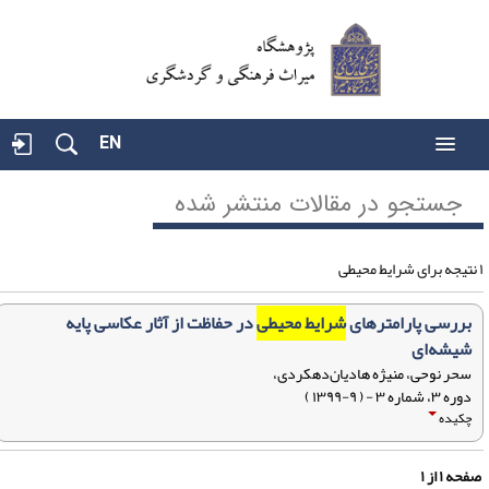
EN
جستجو در مقالات منتشر شده
بررسی پارامترهای
شرایط محیطی
در حفاظت از آثار عکاسی پایه
شیشه‌ای
سحر نوحی، منیژه هادیان‌دهکردی،
دوره ۳، شماره ۳ - ( ۹-۱۳۹۹ )
چکیده
فحه
۱
از
۱