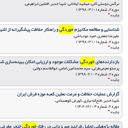
نرگس دوستی ثانی، مهشید ایلخانی، شیبا خدیر، افشین ابراهیمی،
دوره ۲، شماره ۱ - ( ۳-۱۳۹۸ )
چکیده
شناسایی و مطالعه مکانیزم
خوردگی
و راهکار حفاظت پیشگیرانه از اشی
علیرضا جعفری، امید عودباشی،
دوره ۲، شماره ۱ - ( ۳-۱۳۹۸ )
چکیده
بازدارنده‌های
خوردگی
: مشکلات موجود و ارزیابی امکان بهینه‌سازی شر
پرستو نعیمی‌طرئی، سید محمدامین امامی، ابوالقاسم دولتی،
دوره ۲، شماره ۲ - ( ۶-۱۳۹۸ )
چکیده
گزارش عملیات حفاظت و مرمت نعلین کعبه موزه فرش ایران
شیبا خدیر، فتح‌اله نیازی، کورش کوهستانی،
دوره ۶، شماره ۴ - ( ۱۲-۱۴۰۲ )
چکیده
مقاله پژوهشی تحلیل فرایند مس‌زدایی در رفتار
خوردگی
خنجر مفرغی