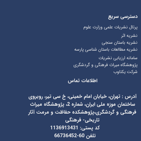
دسترسی سریع
پرتال نشریات علمی وزارت علوم
نشریه اثر
نشریه باستان سنجی
نشریه مطالعات باستان شناسی پارسه
سامانه ارزیابی نشریات
پژوهشگاه میراث فرهنگی و گردشگری
شرکت یکتاوب
اطلاعات تماس
آدرس
:
تهران، خیابان امام خمینی، خ سی تیر، روبروی
ساختمان موزه ملی ایران، شماره 2، پژوهشگاه میراث
فرهنگی و گردشگری،پژوهشکده حفاظت و مرمت آثار
تاریخی- فرهنگی
کد پستی: 1136913431
تلفن 60-66736452