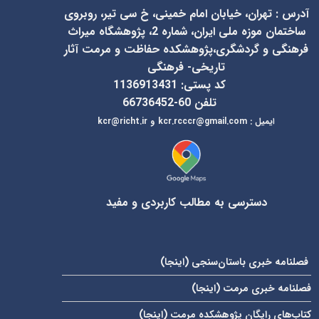
آدرس
:
تهران، خیابان امام خمینی، خ سی تیر، روبروی
ساختمان موزه ملی ایران، شماره 2، پژوهشگاه میراث
فرهنگی و گردشگری،پژوهشکده حفاظت و مرمت آثار
تاریخی- فرهنگی
کد پستی: 1136913431
تلفن 60-66736452
ایمیل
:
kcr@richt.ir
kcr.rcccr@gmail.com
و
دسترسی به مطالب کاربردی و مفید
فصلنامه خبری باستان‌سنجی (
اینجا
)
فصلنامه خبری مرمت (
اینجا
)
کتاب‌های رایگان پژوهشکده مرمت (
اینجا
)