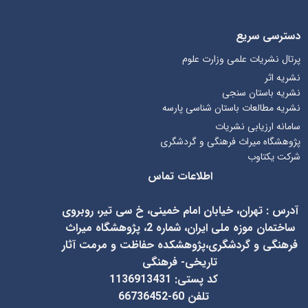
دسترسی سریع
پرتال نشریات علمی وزارت علوم
نشریه اثر
نشریه باستان سنجی
نشریه مطالعات باستان شناسی پارسه
سامانه ارزیابی نشریات
پژوهشگاه میراث فرهنگی و گردشگری
شرکت یکتاوب
اطلاعات تماس
آدرس
:
تهران، خیابان امام خمینی، خ سی تیر، روبروی
ساختمان موزه ملی ایران، شماره 2، پژوهشگاه میراث
فرهنگی و گردشگری،پژوهشکده حفاظت و مرمت آثار
تاریخی- فرهنگی
کد پستی: 1136913431
تلفن 60-66736452