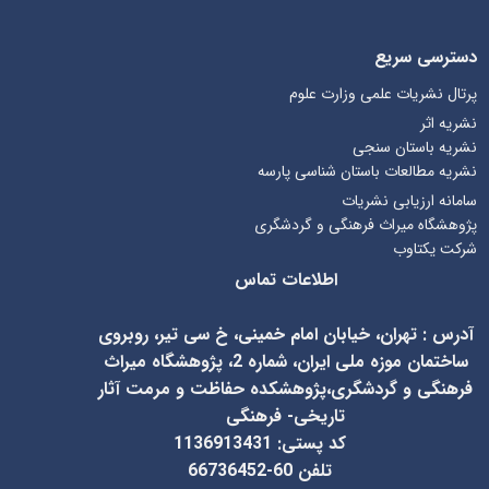
دسترسی سریع
پرتال نشریات علمی وزارت علوم
نشریه اثر
نشریه باستان سنجی
نشریه مطالعات باستان شناسی پارسه
سامانه ارزیابی نشریات
پژوهشگاه میراث فرهنگی و گردشگری
شرکت یکتاوب
اطلاعات تماس
آدرس
:
تهران، خیابان امام خمینی، خ سی تیر، روبروی
ساختمان موزه ملی ایران، شماره 2، پژوهشگاه میراث
فرهنگی و گردشگری،پژوهشکده حفاظت و مرمت آثار
تاریخی- فرهنگی
کد پستی: 1136913431
تلفن 60-66736452