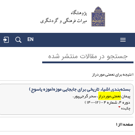
EN
جستجو در مقالات منتشر شده
بسته‌بندی اشیاء تاریخی برای جابجایی موزه(موزه یاسوج)
پیمان
نعمتی موردراز
، سحر گرجی‌پور،
دوره ۴، شماره ۴ - ( ۱۲-۱۴۰۰ )
چکیده
فحه
۱
از
۱