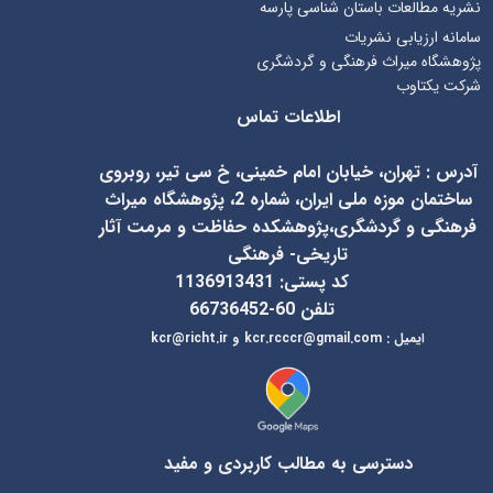
نشریه مطالعات باستان شناسی پارسه
سامانه ارزیابی نشریات
پژوهشگاه میراث فرهنگی و گردشگری
شرکت یکتاوب
اطلاعات تماس
آدرس
:
تهران، خیابان امام خمینی، خ سی تیر، روبروی
ساختمان موزه ملی ایران، شماره 2، پژوهشگاه میراث
فرهنگی و گردشگری،پژوهشکده حفاظت و مرمت آثار
تاریخی- فرهنگی
کد پستی: 1136913431
تلفن 60-66736452
ایمیل
:
kcr@richt.ir
kcr.rcccr@gmail.com
و
دسترسی به مطالب کاربردی و مفید