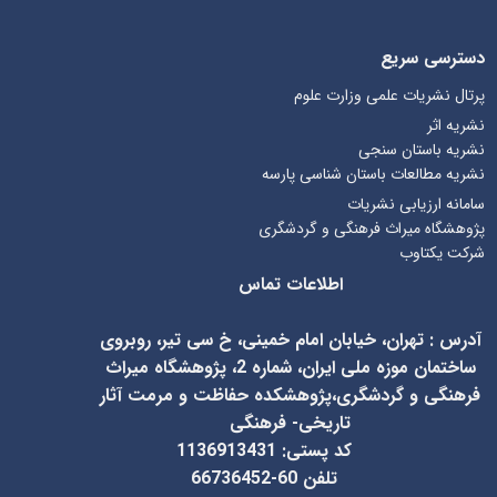
دسترسی سریع
پرتال نشریات علمی وزارت علوم
نشریه اثر
نشریه باستان سنجی
نشریه مطالعات باستان شناسی پارسه
سامانه ارزیابی نشریات
پژوهشگاه میراث فرهنگی و گردشگری
شرکت یکتاوب
اطلاعات تماس
آدرس
:
تهران، خیابان امام خمینی، خ سی تیر، روبروی
ساختمان موزه ملی ایران، شماره 2، پژوهشگاه میراث
فرهنگی و گردشگری،پژوهشکده حفاظت و مرمت آثار
تاریخی- فرهنگی
کد پستی: 1136913431
تلفن 60-66736452