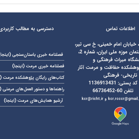
اطلاعات تماس
دسترسی به مطالب کاربردی
، خیابان امام خمینی، خ سی تیر،
روبروی ساختمان موزه ملی ایران، شماره 2،
فصلنامه خبری باستان‌سنجی (
اینجا
)
شگاه میراث فرهنگی و
فصلنامه خبری مرمت (
اینجا
)
وهشکده حفاظت و مرمت آثار
تاریخی- فرهنگی
کتاب‌های رایگان پژوهشکده مرمت (
کد پستی: 1136913431
راهنماها و دستور العمل‌های مرمتی (
تلفن 60-66736452
kcr.rcccr@gmail
و
آرشیو همایش‌های مرمت (
اینجا
)