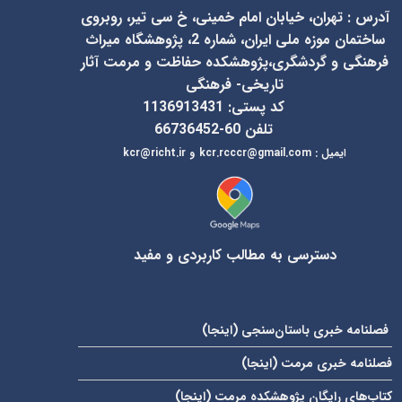
آدرس
:
تهران، خیابان امام خمینی، خ سی تیر، روبروی
ساختمان موزه ملی ایران، شماره 2، پژوهشگاه میراث
فرهنگی و گردشگری،پژوهشکده حفاظت و مرمت آثار
تاریخی- فرهنگی
کد پستی: 1136913431
تلفن 60-66736452
ایمیل
:
kcr@richt.ir
kcr.rcccr@gmail.com
و
دسترسی به مطالب کاربردی و مفید
فصلنامه خبری باستان‌سنجی (
اینجا
)
فصلنامه خبری مرمت (
اینجا
)
کتاب‌های رایگان پژوهشکده مرمت (
اینجا
)