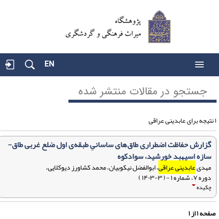
EN
جستجو در مقالات منتشر شده
گزارش حفاظت اضطراری طا‌ق‌های ساسانیِ طبقه‌ی اول ضلع غربی طاق-
سازه اسپهبد خورشید، سوادکوه
مهدی
عابدینی عراقی
، ابوالفضل نیکوبیان، محمد کشاورز دیوکلایی،
دوره ۷، شماره ۱ - ( ۳-۱۴۰۳ )
چکیده
فحه
۱
از
۱