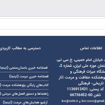
اطلاعات تماس
دسترسی به مطالب کاربردی
، خیابان امام خمینی، خ سی تیر،
روبروی ساختمان موزه ملی ایران، شماره 2،
فصلنامه خبری باستان‌سنجی (
اینجا
)
شگاه میراث فرهنگی و
فصلنامه خبری مرمت (
اینجا
)
وهشکده حفاظت و مرمت آثار
تاریخی- فرهنگی
کتاب‌های رایگان پژوهشکده مرمت (
کد پستی: 1136913431
راهنماها و دستور العمل‌های مرمتی (
تلفن 60-66736452
kcr.rcccr@gmail
و
آرشیو همایش‌های مرمت (
اینجا
)