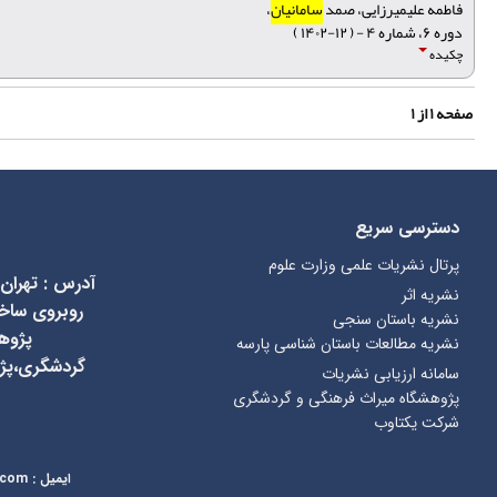
فاطمه علیمیرزایی، صمد
سامانیان
،
دوره ۶، شماره ۴ - ( ۱۲-۱۴۰۲ )
چکیده
صفحه
۱
از
۱
دسترسی سریع
پرتال نشریات علمی وزارت علوم
آدرس
:
تهران
نشریه اثر
نشریه باستان سنجی
پژوه
نشریه مطالعات باستان شناسی پارسه
گردشگری،پژ
سامانه ارزیابی نشریات
پژوهشگاه میراث فرهنگی و گردشگری
شرکت یکتاوب
ایمیل
:
kcr@richt.ir
.com