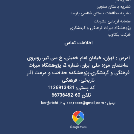
نشریه باستان سنجی
نشریه مطالعات باستان شناسی پارسه
سامانه ارزیابی نشریات
پژوهشگاه میراث فرهنگی و گردشگری
شرکت یکتاوب
اطلاعات تماس
آدرس
:
تهران، خیابان امام خمینی، خ سی تیر، روبروی
ساختمان موزه ملی ایران، شماره 2، پژوهشگاه میراث
فرهنگی و گردشگری،پژوهشکده حفاظت و مرمت آثار
تاریخی- فرهنگی
کد پستی: 1136913431
تلفن 60-66736452
ایمیل
:
kcr@richt.ir
kcr.rcccr@gmail.com
و