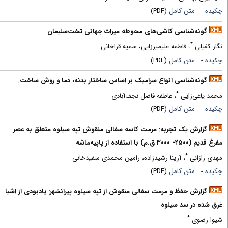
کیده
-
متن کامل
(PDF)
گونه‌شناسی کاشی‌های محوطه میراث جهانی تخت‌سلیمان
*
گار کفیلی
، فاطمه علیمیرزایی، سمیه قراخانی
کیده
-
متن کامل
(PDF)
گونه‌شناسی انواع سرامیک بر اساس ساختار بدنه، دما و روش ساخت.
*
حمد یاغی‌زایی
، عاطفه فاضل نجف‌آبادی
کیده
-
متن کامل
(PDF)
گزارش یک تجربه: مرمت کاسه سفالی منقوش تپه سیلوه متعلق به عصر
فرغ قدیم (۲۵۰۰- ۳۰۰۰ ق.م) با استفاده از پاپیه‌ماشه
*
هدی رازانی
، آرینا رشیدزاده، رامین محمدی سفیدخانی
کیده
-
متن کامل
(PDF)
گزارش حفظ و مرمت سفالی منقوش از تپه سیلوه پیرانشهر: یادبودی از اشیا
رق شده در سد سیلوه
*
یوا رضوی