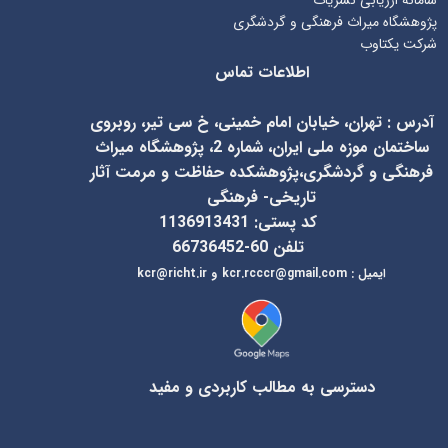
امانه ارزیابی نشریات
ژوهشگاه میراث فرهنگی و گردشگری
رکت یکتاوب
اطلاعات تماس
آدرس
:
تهران، خیابان امام خمینی، خ سی تیر، روبروی
ساختمان موزه ملی ایران، شماره 2، پژوهشگاه میراث
فرهنگی و گردشگری،پژوهشکده حفاظت و مرمت آثار
تاریخی- فرهنگی
کد پستی: 1136913431
تلفن 60-66736452
ایمیل
:
kcr@richt.ir
kcr.rcccr@gmail.com
و
دسترسی به مطالب کاربردی و مفید