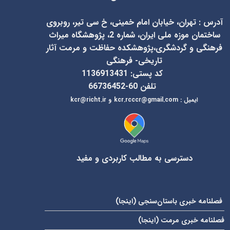
آدرس
:
تهران، خیابان امام خمینی، خ سی تیر، روبروی
ساختمان موزه ملی ایران، شماره 2، پژوهشگاه میراث
فرهنگی و گردشگری،پژوهشکده حفاظت و مرمت آثار
تاریخی- فرهنگی
کد پستی: 1136913431
تلفن 60-66736452
ایمیل
:
kcr@richt.ir
kcr.rcccr@gmail.com
و
دسترسی به مطالب کاربردی و مفید
فصلنامه خبری باستان‌سنجی (
اینجا
)
فصلنامه خبری مرمت (
اینجا
)