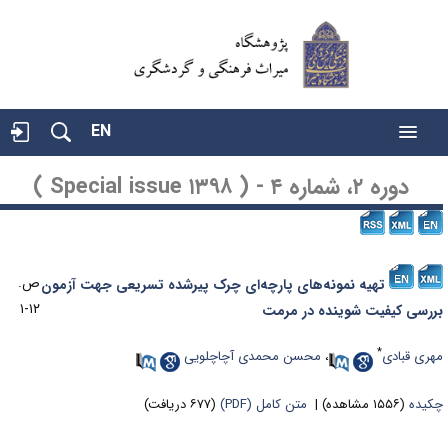
EN
دوره ۲، شماره ۴ - ( Special issue ۱۳۹۸ )
ص.
تهیه ﻧﻤﻮﻧﻪ‌ﻫﺎی ﭘﺎرﭼﻪ‌ای ﭼﺮک پیرشده تسریعی ﺟﻬﺖ آزﻣﻮن
۱۲-۱
ﺮرﺳﯽ کیفیت شوینده در ﻣﺮﻣﺖ
*
هری قبادی
،
محسن محمدی آچاچلویی
کیده
(۱۵۵۶ مشاهده)
|
متن کامل (PDF)
(۶۷۷ دریافت)