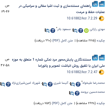
ص.
راهنمای مستندسازی و ثبت اشیا سفالی و سرامیکی در
۴۶-۲۹
ملیات حفظ و مرمت
‎ 10.61882/kcr.7.2.29
*
هدی رازانی
،
مسعود باتر
کیده
(۲۷۱۵ مشاهده)
|
متن کامل (PDF)
(۹۹۰ دریافت)
ص.
مستندنگاری پایش‌محور مرد نمکی شماره 1 متعلق به موزه
۵۸-۴۷
لی ایران با تلفیق روش انباشت تصویر و پانوراما
‎ 10.61882/kcr.7.2.47
*
حمدرضا علیخواه
،
آنیسا شیری
،
شهرزاد امین‌شیرازی‌نژاد
،
حمدحسین برومند
کیده
(۲۶۴۸ مشاهده)
|
متن کامل (PDF)
(۷۵۴ دریافت)