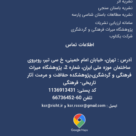
نشریه اثر
نشریه باستان سنجی
نشریه مطالعات باستان شناسی پارسه
سامانه ارزیابی نشریات
پژوهشگاه میراث فرهنگی و گردشگری
شرکت یکتاوب
اطلاعات تماس
آدرس
:
تهران، خیابان امام خمینی، خ سی تیر، روبروی
ساختمان موزه ملی ایران، شماره 2، پژوهشگاه میراث
فرهنگی و گردشگری،پژوهشکده حفاظت و مرمت آثار
تاریخی- فرهنگی
کد پستی: 1136913431
تلفن 60-66736452
ایمیل
:
kcr@richt.ir
kcr.rcccr@gmail.com
و