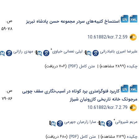
ص.
استنساخ کتیبه‌های سردر مجموعه حسن پادشاه تبریز
۷۸-۵۹
‎ 10.61882/kcr.7.2.59
*
لیرضا امیری باغبادرانی
،
لیلی نعمانی خیاوی
،
مهدی رازانی
کیده
(۲۸۹۹ مشاهده)
|
متن کامل (PDF)
(۷۰۶ دریافت)
ص.
کاربرد فتوگرامتری برد کوتاه در آسیب‌نگاری سقف چوبی
۸۶-۷۹
رجوئک خانه تاریخی کازرونیان شیراز
‎ 10.61882/kcr.7.2.79
*
ریم شیروانی
،
سارا زارعیان جهرمی
کیده
(۲۱۲۹ مشاهده)
|
متن کامل (PDF)
(۶۸۰ دریافت)