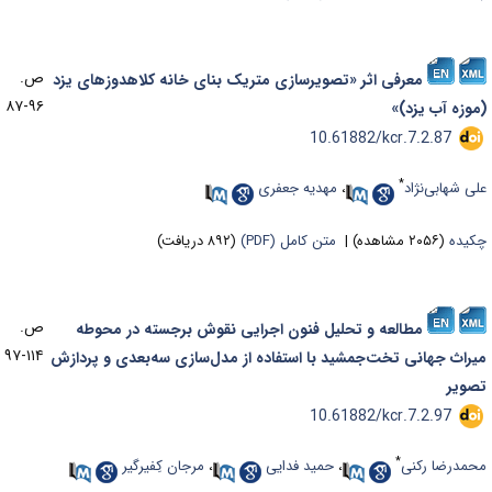
ص.
معرفی اثر «تصویرسازی متریک بنای خانه کلاهدوزهای یزد
۹۶-۸۷
موزه آب یزد)»
‎ 10.61882/kcr.7.2.87
*
لی شهابی‌نژاد
،
مهدیه جعفری
کیده
(۲۰۵۶ مشاهده)
|
متن کامل (PDF)
(۸۹۲ دریافت)
ص.
مطالعه و تحلیل فنون اجرایی نقوش برجسته در محوطه
۱۱۴-۹۷
یراث جهانی تخت‌جمشید با استفاده از مدل‌سازی سه‌بعدی و پردازش
صویر
‎ 10.61882/kcr.7.2.97
*
حمدرضا رکنی
،
حمید فدایی
،
مرجان کِفیرگیر