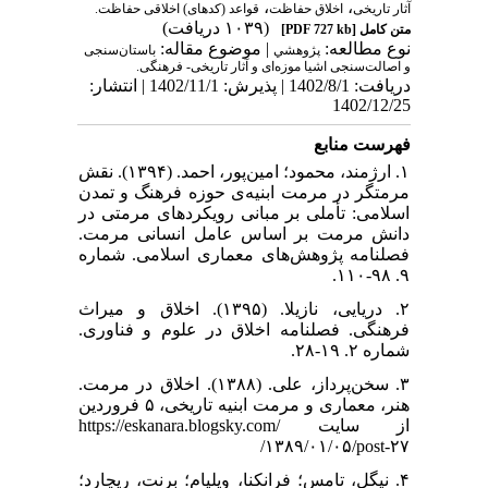
،
،
آثار تاریخی
اخلاق حفاظت
قواعد (کدهای) اخلاقی حفاظت.
(۱۰۳۹ دریافت)
متن کامل
[PDF 727 kb]
نوع مطالعه:
| موضوع مقاله:
پژوهشي
باستان‌سنجی
و اصالت‌سنجی اشیا موزه‌ای و آثار تاریخی- فرهنگی.
دریافت: 1402/8/1 | پذیرش: 1402/11/1 | انتشار:
1402/12/25
فهرست منابع
۱. ارژمند، محمود؛ امین‌پور، احمد. (۱۳۹۴). نقش
مرمتگر در مرمت ابنیه‌ی حوزه فرهنگ و تمدن
اسلامی: تأملی بر مبانی رویکردهای مرمتی در
دانش مرمت بر اساس عامل انسانی مرمت.
فصلنامه پژوهش‌های معماری اسلامی. شماره
۹. ۹۸-۱۱۰.
۲. دریایی، نازیلا. (۱۳۹۵). اخلاق و میراث
فرهنگی. فصلنامه اخلاق در علوم و فناوری.
شماره ۲. ۱۹-۲۸.
۳. سخن‌پرداز، علی. (۱۳۸۸). اخلاق در مرمت.
هنر، معماری و مرمت ابنیه تاریخی، ۵ فروردین
از سایت https://eskanara.blogsky.com/
۱۳۸۹/۰۱/۰۵/post-۲۷/
۴. نیگل، تامس؛ فرانکنا، ویلیام؛ برنت، ریچارد؛