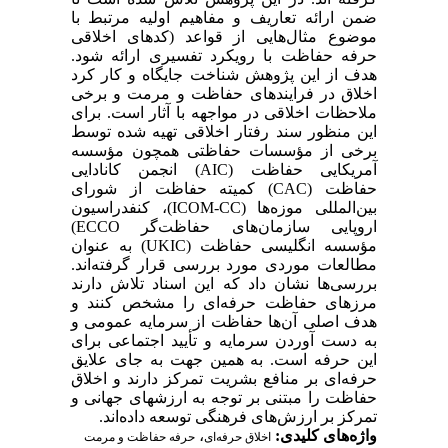
ضمن ارائه تعاریف و مفاهیم اولیه مرتبط با
موضوع مثال‌هایی از قواعد (کدهای اخلاقی
حرفه حفاظت با رویکرد تفسیری ارائه شود.
هدف از این پژوهش شناخت جایگاه و کار کرد
اخلاق در فرایندهای حفاظت و مرمت و برخی
ملاحظات اخلاقی در مواجهه با آثار است. برای
این منظور سند رفتار اخلاقی تهیه شده توسط
برخی از مؤسسات حفاظتی همچون مؤسسه
آمریکایی حفاظت (AIC) انجمن کانادایی
حفاظت (CAC) کمیته حفاظت از شورای
بین‌المللی موزه‌ها (ICOM-CC)، کنفدراسیون
اروپایی سازمان‌های حفاظت‌گر ECCO)
مؤسسه انگلیسی حفاظت (UKIC) به عنوان
مطالعات موردی مورد بررسی قرار گرفته‌اند.
بررسی‌ها نشان داد که این اسناد تلاش دارند
مرزهای حفاظت حرفه‌ای را مشخص کنند و
هدف اصلی آن‌ها حفاظت از سرمایه عمومی و
به دست آوردن سرمایه و تأیید اجتماعی برای
این حرفه است. به همین جهت به جای علایق
حرفه‌ای بر منافع بشریت تمرکز دارند و اخلاق
حفاظت را مبتنی بر توجه به ارزشهای جهانی و
تمرکز بر ارزش‌های فرهنگی توسعه داده‌اند.
واژه‌های کلیدی:
،
اخلاق حرفه‌ای
حرفه حفاظت و مرمت