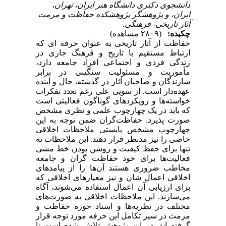
دانشجوی دکتری دانشگاه هنر ایران، تهران،
ایران، و پژوهشگر پژوهشکده حفاظت و مرمت
آثار تاریخی- فرهنگی.
چکیده:
(۲۸۰۹ مشاهده)
حفاظت از آثار تاریخی به عنوان حرفه ای که
ارتباط مستقیم با تاریخ و فرهنگ جاری در
زندگی فردی و اجتماعی افراد جامعه دارد،
مأموریت و مسئولیت سنگینی در برابر
سازندگان و صاحبان آثار در گذشته، حال و آینده
عهده‌دار است. از سویی علی رغم تعدد تفکرات
خواسته‌ها و رویکردهای گوناگون فعالیتی است
که باید در یک چهارچوب علمی و نظری مشخص
صورت پذیرد. حفاظت‌گران ضمن توجه به این
چهارچوب مشخص بایستی ملاحظات اخلاقی
خاصی را نیز مدنظر قرار دهند. این ملاحظات نه
تنها برای حفظ کیفیت و روشن بودن خط مشی
فعالیت‌ها برای خود حفاظت گران و جامعه
مخاطب ضروری هستند آن‌ها را از پیامدهای
اخلاقی اعمال شان و نیز معیارهای اخلاقی که
برای ارزیابی آن اعمال استفاده می‌شوند، آگاه
می‌سازند. این ملاحظات اخلاقی به صورت‌های
مختلف در نظریه‌ها و اسناد حوزه حفاظت و
مرمت در سیر تکامل این حرفه مورد توجه قرار
گرفته اند. در این پژوهش تلاش شده است تا