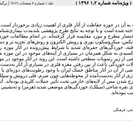
|
جلد ۱ شماره ۲ صفحات ۲۱-۱۲
برگش
جه به آن در حوزه حفاظت از آثار فلزی از اهمیت زیادی برخوردار است. 
داخته شده است و با توجه به نتایج طرح پژوهشی بلندمدت بیماری‌شناس
 اختصار مطرح و مورد مقایسه قرار گرفته‌اند. در انجام مطالعات خور
 ایکس، میکروسکوپ نوری و روبش الکترون و روش‌های تجزیه تر و دس
ه، خوردگی‌های حفره‌ای شدید با شرایط پیش‌رونده در آثار موزه 
سیدی به شکل همزمان در بسیاری از آینه‌های موجود در این موزه م
 از زیر رسوبات سطحی داشته است. این روند در آثار موجود در موز
ات خوردگی باعث از بین رفتن مغزه فلزی در بسیاری از آثار به‌دست‌آ
اشی از آن در آثار مناطق خشک ایران با وجود رطوبت‌های دوره‌ای یا
یاری از آثار به‌دست‌آمده از محوطه‌هایی چون صرم، قلی درویش و سی
رج شدن مس از لایه‌های خارجی تحت تأثیر حملات کلریدی بوده‌اند. آثا
یدی نقره شاخی (سیلک)، خوردگی‌های موضعی شدید (هرمز) و ته‌نشینی
نبوده‌اند.
یخی- فرهنگی.