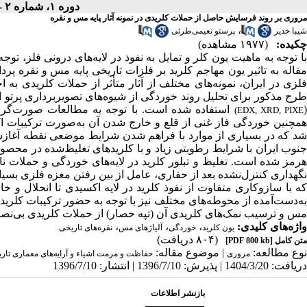
دوره ۱، شماره ۲ - ( ویژه‌نامه شماره ۱,۲ ۱۳۹۶ )
مروری بر روند فرسایش حاصل از حملات کلریدی در نمونه آثار پایه مس و نقره
،
شیبا خدیر
پرستو نعیمی‌طرئی
چکیده:
(۱۹۷۷ مشاهده)
با توجه به ماهیت یون کلر و تمایل به نفوذ در لایه‌های درونی فلز، تو
مقاله به تاثیر یون مهاجم کلرید بر فلزات تاریخی پایه مس و نقره پر
فلزی در ایران، نمونه‌های مختلف از آثار متأثر از حملات کلریدی به
طرح مذکور برای تحلیل روند خوردگی از شیوه‌های تصویربرداری پرتو
استفاده شده است. با توجه به مطالعات صورت‌گرفت
(EDX, XRD, PIXE
همچنین خوردگی فاز غنی از قلع و خارج شدن آن به‌صورت ترکیبات اک
شد که در بسیاری از موارد با فراهم شدن شرایط موضعی نقطه آغازشی
جنوب ایران با شرایط رطوبتی زیاد و با کلریدهای تغلیظ‌شده در محصول
هرمز شده است. تغلیظ و تبلور کلرید در لایه‌های خوردگی و حملات ن
نگهداری کنترل‌نشده بعد از حفاری، عامل از بین رفتن مغزه فلزی بس
که با سازوکاری متفاوت از نفوذ کلرید در لایه اکسیدی تا انحلال و خا
به‌دست‌آمده از محوطه‌های مختلف نیز با توجه به حضور ترکیبات کلر
مس و ترسیب نمک‌های کلریدی آن (تپه حصار) از حملات کلریدی بی‌نصیب 
واژه‌های کلیدی:
،
،
،
یون کلرید
خوردگی
آلیاژهای مس
نقره‌های تاریخی.
(۸۰۴ دریافت)
متن کامل
[PDF 800 kb]
نوع مطالعه:
| موضوع مقاله:
مروری
حفاظت و مرمت اشیاء و آرایه‌های معماری تار
دریافت: 1404/3/20 | پذیرش: 1396/7/10 | انتشار: 1396/7/10
بازنشر اطلاعات