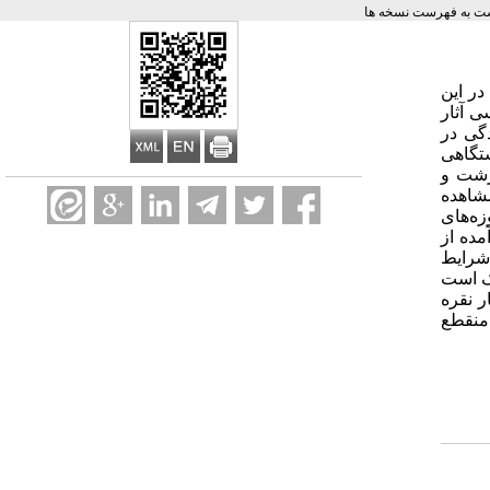
ت به فهرست نسخه ها
در این
ی آثار
دگی در
تگاهی
رشت و
شاهده
ه‌های
مده از
 شرایط
لک است
ر نقره
 منقطع