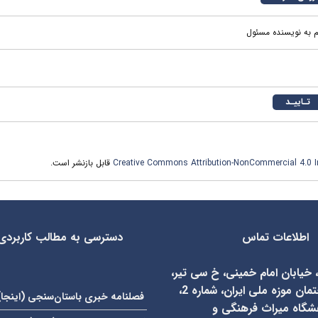
م به نویسنده مسئول
Creative Commons Attribution-NonCommercial 4.0 In
قابل بازنشر است.
اطلاعات تماس
دسترسی به مطالب کاربردی
، خیابان امام خمینی، خ سی تیر،
روبروی ساختمان موزه ملی ایران، شماره 2،
فصلنامه خبری باستان‌سنجی (
اینجا
)
شگاه میراث فرهنگی و