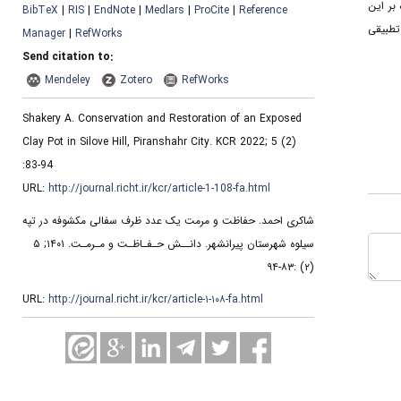
بر این
BibTeX
|
RIS
|
EndNote
|
Medlars
|
ProCite
|
Reference
تطبیقی
Manager
|
RefWorks
Send citation to:
Mendeley
Zotero
RefWorks
Shakery A. Conservation and Restoration of an Exposed
Clay Pot in Silove Hill, Piranshahr City. KCR 2022; 5 (2)
:83-94
URL:
http://journal.richt.ir/kcr/article-1-108-fa.html
شاکری احمد. حفاظت و مرمت یک عدد ظرف سفالی مکشوفه در تپه
سیلوه شهرستان پیرانشهر. دانــش حـفـاظـت و مـرمـت. ۱۴۰۱; ۵
(۲) :۸۳-۹۴
URL:
http://journal.richt.ir/kcr/article-۱-۱۰۸-fa.html