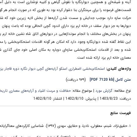
آینه و شیشه‌ای و همچنین دیوارنگاره با نقوش گیاهی و کتیبه نوشتاری است به دلیل آس
قسمت‌های فرسوده را برای مرمتگران بنا دشوار کرده بود به طوری که در صورت انجام هر گ
حرکت سازه دارد موجب جدایش و سست شدن آرایه‌ها از بخش لایه زیرین خود که شامل
دیوارها به جز دیوار سقف در خانه ارم یزد دارای اندود گچی الحاقی بوده که باعث پنهان
پنهان در بخش‌های مختلف با انجام سونداژهایی در دیوارهای اتاق شاه نشین خانه ارم یز
این نقاط گفته شده دیوارنگاره وجود دارد که امکان هر گونه اقدمات استحکام‌بخشی را محد
شده و بعد از اقدمات استحکام‌بخشی سازه‌ای دوباره به مکان اصلی خود جای گذاری شو
معماری خانه ارم یزد ارائه شده است.
واژه‌های کلیدی:
استحکام‌بخشی اضطراری استکو آرایه‌های گچی دیوار نگاره دوره قاجار یزد
متن کامل
[PDF 7120 kb]
(۹۳۹ دریافت)
نوع مطالعه:
گزارش مورد
| موضوع مقاله:
حفاظت و مرمت اشیاء و آرایه‌های معماری تاریخ
دریافت: 1403/8/23 | پذیرش: 1402/8/10 | انتشار: 1402/8/10
فهرست منابع
۱. حقیق‌نژاد، شبنم، معقولی، نادیا، و حقایق، مهدی (۱۳۹۷). شناسایی کارکردهای معناگرایانه تزیینات گچ‌بری چله خانه خانقاه بایزید بسطامی. نگره، ۱۳(۴۷)، ۱۲۹-۱۱۱.