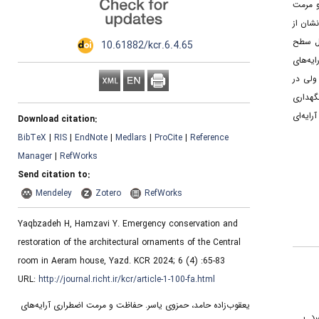
و مرمت
شان از
کل سطح
‎ 10.61882/kcr.6.4.65
یه‌های
ولی در
گهداری
ایه‌ای
Download citation:
BibTeX
|
RIS
|
EndNote
|
Medlars
|
ProCite
|
Reference
Manager
|
RefWorks
Send citation to:
Mendeley
Zotero
RefWorks
Yaqbzadeh H, Hamzavi Y. Emergency conservation and
restoration of the architectural ornaments of the Central
room in Aeram house, Yazd. KCR 2024; 6 (4) :65-83
URL:
http://journal.richt.ir/kcr/article-1-100-fa.html
یعقوب‌زاده حامد، حمزوی یاسر. حفاظت و مرمت اضطراری آرایه‌های