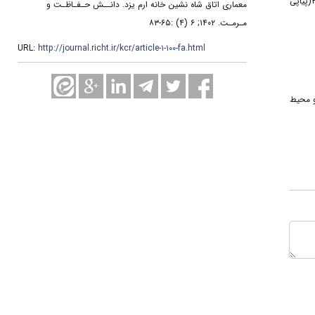
۲. صالحی کاخکی، احمد، تقوی‌نژاد، بهاره (۱۳۹۷). گونه‌شناسی ترکیب‌بندی‌های گیاهی در تزیینات گچ‌بری ایران دوره اسلامی تا اواخر قرن هشتم هجری. پژوهش‌های معماری اسلامی، ۶(۲(پیاپی
معماری اتاق شاه نشین خانه ارم یزد. دانــش حـفـاظـت و
مـرمـت. ۱۴۰۲; ۶ (۴) :۶۵-۸۳
URL:
http://journal.richt.ir/kcr/article-۱-۱۰۰-fa.html
 هنر و محیط