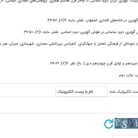
یل‌بیگی، آسیه، و پورسلمانی، علیرضا (۱۳۹۴). بافت تاریخی یزد نمونه‌ای از فرهنگی تعامل با جهانگردی. کنفرانس بین‌الملی معماری، شهرسازی، عمران،
 پست الکترونیک شما: