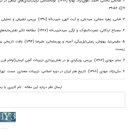
۱۹))، ۵۶-۳۹.
۳. فنایی، زهرا، مجابی، سیدعلی، و آیت الهی، حبیب‌اله (۱۳۹۰). بررسی تطبیقی و تحلیلی گچ‌بری در خانه‌های قاجاری اصفهان. نقش مایه، ۴(۸)، ۵۶-۴۳.
۴. مصباح اردکانی، نصرت‌الملوک، و لزگی، سیدحبیب‌اله (۱۳۸۷). مطالعه تاثیر نقش‌مایه‌های گچ‌بری دوره ساسانی بر نقوش گچ‌بری دوره اسلامی. نقش مایه، ۱(۲)، ۵۰-۳۷.
۵. مقیمی‌نیا، بهنوش، رعیتی‌ا
زیست.
۶. سام، مهدی (۱۳۸۶). بررسی رویکردی نو در نقش‌پردازی تزیینات گچی کرمان(اواخر قرن سیزدهم و اوایل قرن چهاردهم ه.ق.). باغ نظر، ۴(۷)، ۲۹-۳۸.
۷. مکی‌نژاد، مهدی (۱۳۸۸). تاریخ هنر ایران در دوره اسلامی: تزیینات معماری. سمت. تهران: چاپ دوم.
ارسال نظر درباره این مقاله : نام کاربری یا