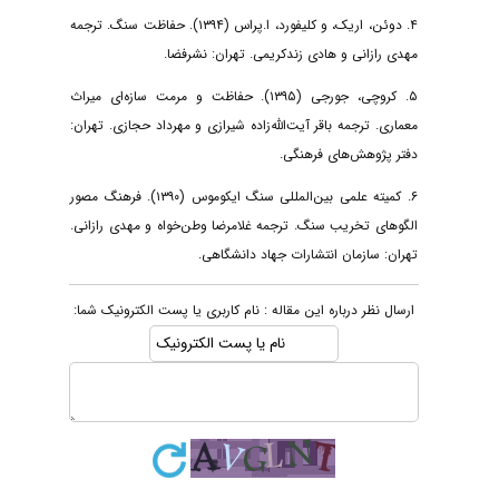
۴. دوئن، اریک، و کلیفورد، ا.پراس (۱۳۹۴). حفاظت سنگ. ترجمه
مهدی رازانی و هادی زندکریمی. تهران: نشرفضا.
۵. کروچی، جورجی (۱۳۹۵). حفاظت و مرمت سازه‌ای میراث
معماری. ترجمه باقر آیت‌الله‌زاده شیرازی و مهرداد حجازی. تهران:
دفتر پژوهش‌های فرهنگی.
۶. کمیته علمی بین‌المللی سنگ ایکوموس (۱۳۹۰). فرهنگ مصور
الگوهای تخریب سنگ. ترجمه غلامرضا وطن‌خواه و مهدی رازانی.
تهران: سازمان انتشارات جهاد دانشگاهی.
ارسال نظر درباره این مقاله : نام کاربری یا پست الکترونیک شما: