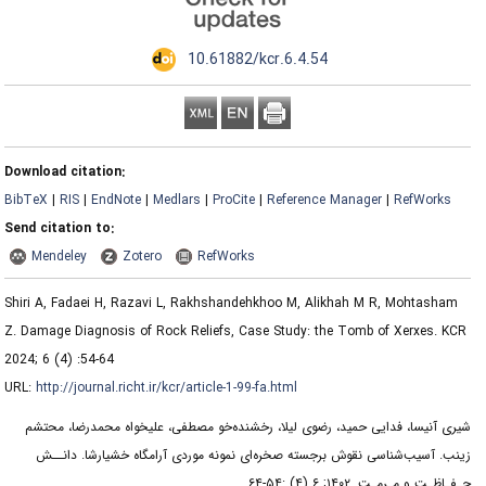
‎ 10.61882/kcr.6.4.54
Download citation:
BibTeX
|
RIS
|
EndNote
|
Medlars
|
ProCite
|
Reference Manager
|
RefWorks
Send citation to:
Mendeley
Zotero
RefWorks
Shiri A, Fadaei H, Razavi L, Rakhshandehkhoo M, Alikhah M R, Mohtasham
Z. Damage Diagnosis of Rock Reliefs, Case Study: the Tomb of Xerxes. KCR
2024; 6 (4) :54-64
URL:
http://journal.richt.ir/kcr/article-1-99-fa.html
شیری آنیسا، فدایی حمید، رضوی لیلا، رخشنده‌خو مصطفی، علیخواه محمدرضا، محتشم
زینب. آسیب‌شناسی نقوش برجسته صخره‌ای نمونه موردی آرامگاه خشیارشا. دانــش
حـفـاظـت و مـرمـت. ۱۴۰۲; ۶ (۴) :۵۴-۶۴