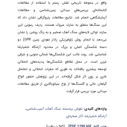
واقع در محوطه تاریخی نقش رستم با استفاده از مطالعات
کتابخانه‌ای بررسی‌های میدانی زمین‌شناسی و مطالعات
آزمایشگاهی انجام شد. نتایج مطالعات پتروگرافی نشان داد که
این سنگ‌ها متعلق به سازند سروک هستند. ردیف رسوبی این
سازند توالی لایه‌های سنگ آهک ضخیم و به رنگ روشن را نشان
می‌دهد با انجام روش ژئوفیزیکی رادار نفوذی زمین GPR) دو
دسته شکستگی اصلی و بزرگ در محدود آرامگاه خشیارشا
شناسایی شد. روند غالب این شکستگی‌ها شمالی جنوبی و شرقی
غربی است. در محل تقاطع شکستگی‌ها پدیده‌های انحلالی
توسعه بیشتری یافته‌اند به طوری که حفرات انحلالی و تخلخل
غاری بر روی اثر شکل گرفته‌اند. در این پژوهش حضور انواع
گیاهان عالی و گلسنگ‌ها از نوع سیانوباکتری از طریق مطالعات
میدانی مورد بررسی قرار گرفت.
واژه‌های کلیدی:
نقوش برجسته
،
سنگ آهک
،
آسیب‌شناسی
،
آرامگاه خشیارشا
،
آثار صخره‌ای.
متن کامل
[PDF 1296 kb]
(۹۸۹ دریافت)