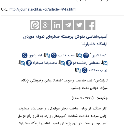
URL:
http://journal.richt.ir/kcr/article-۱-۹۹-fa.html
آسیب‌شناسی نقوش برجسته صخره‌ای نمونه موردی
آرامگاه خشیارشا
*
آنیسا شیری
،
حمید فدایی
،
لیلا رضوی
،
مصطفی رخشنده‌خو
،
محمدرضا علیخواه
،
زینب محتشم
کارشناس ارشد، حفاظت و مرمت اشیاء تاریخی و فرهنگی، پایگاه
میراث جهانی تخت جمشید.
چکیده:
(۲۳۶۲ مشاهده)
آثار سنگی از زمان ساخت دچار هوازدگی و فرسایش میشوند.
اولین مرحله حفاظت شناخت آسیب‌های وارده به اثر و رفع عوامل
آسیب‌رسان است. در این پژوهش آسیب‌شناسی آرامگاه خشیارشا