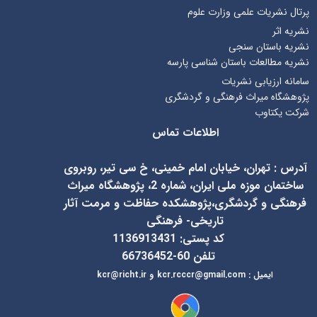
پرتال نشریات علمی وزارت علوم
نشریه اثر
نشریه باستان سنجی
نشریه مطالعات باستان شناسی پارسه
سامانه ارزیابی نشریات
پژوهشگاه میراث فرهنگی و گردشگری
شرکت یکتاوب
اطلاعات تماس
آدرس
:
تهران، خیابان امام خمینی، خ سی تیر، روبروی
ساختمان موزه ملی ایران، شماره 2، پژوهشگاه میراث
فرهنگی و گردشگری،پژوهشکده حفاظت و مرمت آثار
تاریخی- فرهنگی
کد پستی: 1136913431
تلفن 60-66736452
ایمیل
:
kcr@richt.ir
kcr.rcccr@gmail.com
و