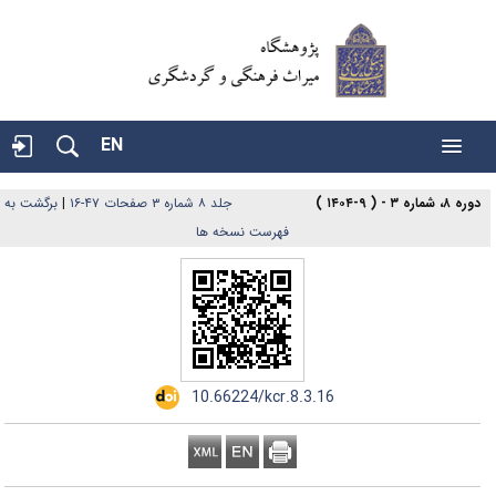
EN
دوره ۸، شماره ۳ - ( ۹-۱۴۰۴ )
جلد ۸ شماره ۳ صفحات ۴۷-۱۶
|
برگشت به
فهرست نسخه ها
‎ ‌10.66224/kcr.8.3.16