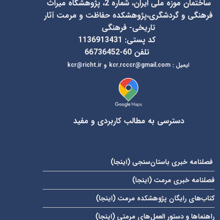
ساختمان موزه ملی ایران، شماره 2، پژوهشگاه میراث
فرهنگی و گردشگری،پژوهشکده حفاظت و مرمت آثار
تاریخی- فرهنگی
کد پستی: 1136913431
تلفن 60-66736452
ایمیل
:
kcr@richt.ir
kcr.rcccr@gmail.com
و
دسترسی به مطالب کاربردی و مفید
فصلنامه خبری باستان‌سنجی (
اینجا
)
فصلنامه خبری مرمت (
اینجا
)
کتاب‌های رایگان پژوهشکده مرمت (
اینجا
)
راهنماها و دستور العمل‌های مرمتی (
اینجا
)