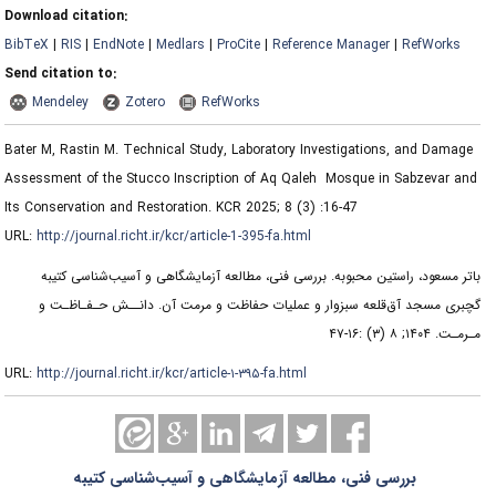
Download citation:
BibTeX
|
RIS
|
EndNote
|
Medlars
|
ProCite
|
Reference Manager
|
RefWorks
Send citation to:
Mendeley
Zotero
RefWorks
Bater M, Rastin M. Technical Study, Laboratory Investigations, and Damage
Assessment of the Stucco ‎Inscription of Aq Qaleh ‎ Mosque in Sabzevar and
Its Conservation and Restoration. KCR 2025; 8 (3) :16-47
URL:
http://journal.richt.ir/kcr/article-1-395-fa.html
باتر مسعود، راستین محبوبه. بررسی فنی، مطالعه آزمایشگاهی و آسیب‌شناسی کتیبه
گچبری مسجد ‌آق‌قلعه سبزوار و عملیات حفاظت و مرمت آن. دانــش حـفـاظـت و
مـرمـت. ۱۴۰۴; ۸ (۳) :۱۶-۴۷
URL:
http://journal.richt.ir/kcr/article-۱-۳۹۵-fa.html
بررسی فنی، مطالعه آزمایشگاهی و آسیب‌شناسی کتیبه