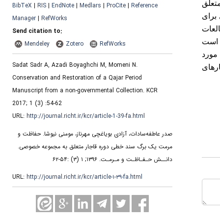
تعلق
BibTeX
|
RIS
|
EndNote
|
Medlars
|
ProCite
|
Reference
 برای
Manager
|
RefWorks
العات
Send citation to:
 است
Mendeley
Zotero
RefWorks
اسیدیته کاغذ 45/5 است و مرکب مورد
Sadat Sadr A, Azadi Boyaghchi M, Momeni N.
‌های
Conservation and Restoration of a Qajar Period
Manuscript from a non-governmental Collection. KCR
2017; 1 (3) :54-62
URL:
http://journal.richt.ir/kcr/article-1-39-fa.html
صدر عاطفه‌سادات، آزادی بویاغچی مهرناز، مومنی نیوشا. حفاظت و
مرمت یک برگ سند خطی دوره قاجار متعلق به مجموعه خصوصی.
دانــش حـفـاظـت و مـرمـت. ۱۳۹۶; ۱ (۳) :۵۴-۶۲
URL:
http://journal.richt.ir/kcr/article-۱-۳۹-fa.html