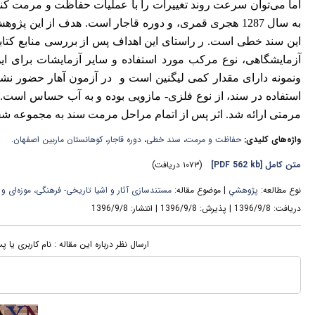
اما می‌توان سرعت روند تغییرات را با عملیات حفاظت و مرمت ک
به سال 1287 هجری قمری، و دوره قاجار است. هدف از این
این سند خطی است. ر راستای این اهداف پس از بررسی منابع کتابخان
آزمایشگاهی، نوع مرکب مورد استفاده و سایر آزمایشات برای 
استفاده در سند، از نوع فلزی- مازویی بوده و به آب حساس است. 
مرمتی ارائه شد. اثر پس از اتمام مراحل مرمت سند به مجموعه ش
واژه‌های کلیدی:
حفاظت و مرمت
،
سند خطی
،
دوره قاجار
،
کوهانستان ماربین اصفهان.
متن کامل
[PDF 562 kb]
(۱۰۷۳ دریافت)
نوع مطالعه:
پژوهشي
| موضوع مقاله:
مستندسازی آثار و اشیا تاریخی- فرهنگی، موزه‌ای و آ
دریافت: 1396/9/8 | پذیرش: 1396/9/8 | انتشار: 1396/9/8
ارسال نظر درباره این مقاله : نام کاربری یا