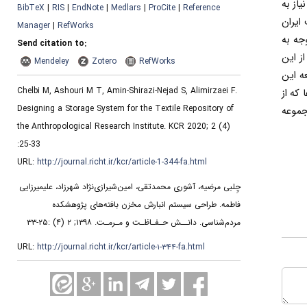
از به
BibTeX
|
RIS
|
EndNote
|
Medlars
|
ProCite
|
Reference
ایران
Manager
|
RefWorks
جه به
Send citation to:
ز این
Mendeley
Zotero
RefWorks
ه این
Chelbi M, Ashouri M T, Amin-Shirazi-Nejad S, Alimirzaei F.
 که از
Designing a Storage System for the Textile Repository of
جموعه
the Anthropological Research Institute. KCR 2020; 2 (4)
:25-33
URL:
http://journal.richt.ir/kcr/article-1-344-fa.html
چِلبی مرضیه، آشوری محمدتقی، امین‌شیرازی‌نژاد شهرزاد، علیمیرزایی
فاطمه. طراحی سیستم انبارش مخزن بافته‌های پژوهشکده
مردم‌شناسی. دانــش حـفـاظـت و مـرمـت. ۱۳۹۸; ۲ (۴) :۲۵-۳۳
URL:
http://journal.richt.ir/kcr/article-۱-۳۴۴-fa.html