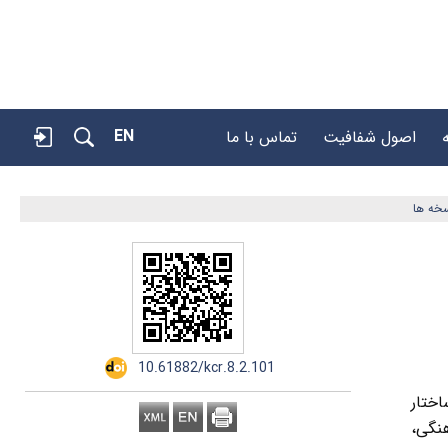
EN
اصول شفافیت
تماس با ما
خه ها
‎ 10.61882/kcr.8.2.101
ختار
هنگی،