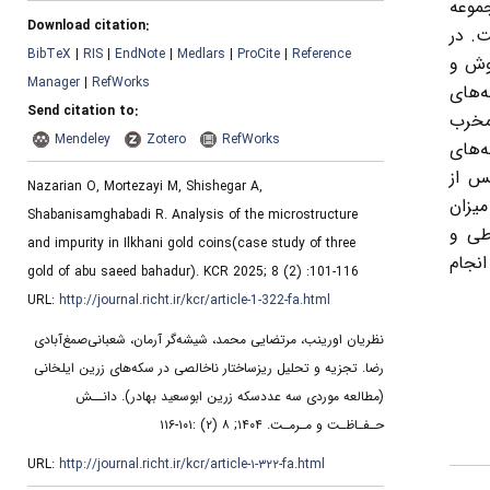
موعه
Download citation:
ت. در
BibTeX
|
RIS
|
EndNote
|
Medlars
|
ProCite
|
Reference
وش و
Manager
|
RefWorks
ه‌های
Send citation to:
رمخرب
Mendeley
Zotero
RefWorks
‌های
 از
Nazarian O, Mortezayi M, Shishegar A,
میزان
Shabanisamghabadi R. Analysis of the microstructure
طی و
and impurity in Ilkhani gold coins(case study of three
انجام
gold of abu saeed bahadur). KCR 2025; 8 (2) :101-116
URL:
http://journal.richt.ir/kcr/article-1-322-fa.html
نظریان اورینب، مرتضایی محمد، شیشه‌گر آرمان، شعبانی‌صمغ‌آبادی
رضا. تجزیه و تحلیل ریزساختار ناخالصی در سکه‌های زرین ایلخانی
(مطالعه موردی سه عددسکه زرین ابوسعید بهادر). دانــش
حـفـاظـت و مـرمـت. ۱۴۰۴; ۸ (۲) :۱۰۱-۱۱۶
URL:
http://journal.richt.ir/kcr/article-۱-۳۲۲-fa.html