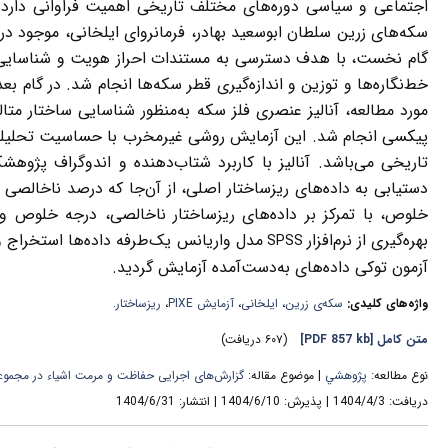
اجتماعی و سیاسی دوره‌های مختلف تاریخی اهمیت فراوانی دارد.
سکه‌های زرین سلطان ابوسعید بهادر، فرمانروای ایلخانی، موجود در
گام نخست، با هدف دسترسی به مستندات احراز هویت و شناسایی
خط‌نگاره‌ها و توزین و اندازه‌گیری قطر سکه‌ها انجام شد. در گام 
مورد مطالعه، آنالیز عنصری فلز سکه به‌منظور شناسایی ساختار متا
پیکسی انجام شد. این آزمایش روشی غیرمخرب با حساسیت تحلیلی با
تاریخی می‌باشد. آنالیز با کاربرد شتاب‌دهنده و اندوگراف پژوهش
دستیابی به داده‌های ریزساختار اصلی، از آن‌جا که درصد ناخالصی 
خلوص، با تمرکز بر داده‌های ریزساختار ناخالصی، درجه خلوص و 
بهره‌گیری از نرم‌افزار
مدل واریانس یک‌طرفه داده‌ها استخراج و
SPSS
آزمون توکی داده‌های به‌دست‌آمده آزمایش گردید
.
واژه‌های کلیدی:
سکه‌ی زرین
،
ایلخانی
،
آزمایش PIXE
،
ریزساختار.
متن کامل
[PDF 857 kb]
(۶۰۷ دریافت)
نوع مطالعه:
پژوهشي
| موضوع مقاله:
گزارش‌های اجرایی حفاظت و مرمت اشیاء در مجموعه‌
دریافت: 1404/4/3 | پذیرش: 1404/6/10 | انتشار: 1404/6/31