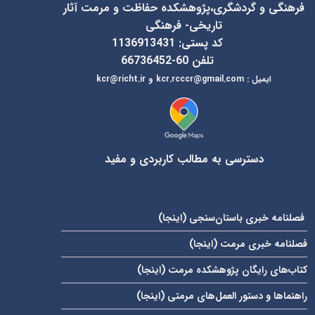
فرهنگی و گردشگری،پژوهشکده حفاظت و مرمت آثار
تاریخی- فرهنگی
کد پستی: 1136913431
تلفن 60-66736452
ایمیل
:
kcr@richt.ir
kcr.rcccr@gmail.com
و
دسترسی به مطالب کاربردی و مفید
فصلنامه خبری باستان‌سنجی (
اینجا
)
فصلنامه خبری مرمت (
اینجا
)
کتاب‌های رایگان پژوهشکده مرمت (
اینجا
)
راهنماها و دستور العمل‌های مرمتی (
اینجا
)