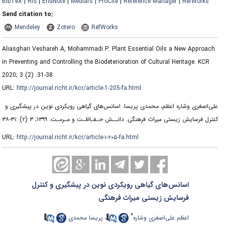
BibTeX
|
RIS
|
EndNote
|
Medlars
|
ProCite
|
Reference Manager
|
RefWorks
Send citation to:
Mendeley
Zotero
RefWorks
Aliasghari Veshareh A, Mohammadi P. Plant Essential Oils a New Approach
in Preventing and Controlling the Biodeterioration of Cultural Heritage. KCR
2020; 3 (2) :31-38
URL:
http://journal.richt.ir/kcr/article-1-205-fa.html
علی‌اصغری وشاره اعظم، محمدی پریسا. اسانس‌های گیاهی رویکردی نوین در پیشگیری و
کنترل فرسایش زیستی میراث فرهنگی. دانــش حـفـاظـت و مـرمـت. ۱۳۹۹; ۳ (۲) :۳۱-۳۸
URL:
http://journal.richt.ir/kcr/article-۱-۲۰۵-fa.html
اسانس‌های گیاهی رویکردی نوین در پیشگیری و کنترل
فرسایش زیستی میراث فرهنگی
*
اعظم علی‌اصغری وشاره
،
پریسا محمدی