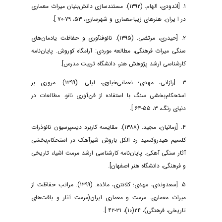
۱. [اندودی، الهام. (۱۳۹۲). مستندسازی دانش‌بنیان میراث معماری
در ا یران. هنرهای زیبا-معماری و شهرسازی، ۵۳، ۷۹-۷۰ ].
۲. [حیدری، مرتضی. (۱۳۹۵). نانوفنآوری و حفاظت یادمان‌های
سنگی میراث فرهنگی، مطالعه موردی: آرامگاه کوروش. پایان‌نامه
کارشناسی ارشد پژوهش هنر، دانشگاه تربیت مدرس].
۳. [رازانی، مهدی؛ نعمانی‌خیاوی، لیلی. (۱۳۹۹). مروری بر
استحکام‌بخشی سنگ با استفاده از فن‌آوری نانو. مطالعات در
دنیای رنگ، ۳، ۵۵-۶۴ ].
۴. [زمانیان، مجید. (۱۳۸۸). مقایسه کاربرد دیسپرسیون نانوذرات
کلسیم هیدروکسید رد الکل باروش شیرآهک در استحکام‌بخشی
آثار سنگی آهکی. پایان‌نامه کارشناسی ارشد مرمت اشیاء تاریخی
و فرهنگی، دانشگاه هنر اصفهان].
۵. [سعدوندی، مهدی؛ کلانتری، مائده. (۱۳۹۹). مراتب حفاظت از
میراث معماری. مرمت و معماری ایران(مرمت آثار و بافت‌های
تاریخی، فرهنگی)، ۲۴(۱۰)، ۳۱-۴۲ ].