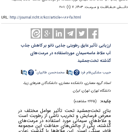
دانــش حـفـاظـت و مـرمـت. ۱۴۰۳; ۷ (۱) :۱-۲۰
URL:
http://journal.richt.ir/kcr/article-۱-۱۸۷-fa.html
ارزیابی تأثیر عایق رطوبتی جذبی نانو بر کاهش جذب
آب ملاط ماسه‌سیمان مورداستفاده در مرمت‌های
گذشته تخت‌جمشید
*
حبیب مشکین‌فام فرد
،
محمدحسن طالبیان
استاد گروه معماری، دانشکده معماری، دانشکدگان هنرهای زیبا،
دانشگاه تهران، تهران، ایران.
چکیده:
(۲۶۶۵ مشاهده)
بنای تخت‌جمشید تحت تأثیر عوامل مختلف در
معرض فرسایش و تخریب ناشی از رطوبت است
و ملاط‌های سیمانی مورد استفاده در مرمت‌های
گذشته، یکی از چالش‌های حفاظت این مجموعه
فاخر سنگی است. این ملاط‌ها با گذشت زمان،