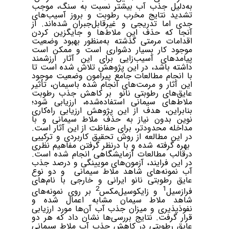
به‌دلیل جذب آب بیشتر نسبت به سنگ، موجب
تشدید نتایج مخرب رطوبت و بروز آسیب‌های
جدی اما تدریجی و غیرقابل‌جبران شده‌اند. از
آنجا که حذف این ملاط‌ها و جایگزین کردن
اقدامات مرمتی گذشته به‌منظور بهبود وضعیت
موجود کار بسیار دشواری است و ممکن است
پیامدهای آسیب‌زایی برای این آثار ارزشمند
داشته باشد، در این پژوهش تلاش شده است تا
با انجام مطالعات جامع پیرامون وضعیت موجود
این آثار و مرمت‌های انجام شده باسیمان، تأثیر
عایق‌های رطوبتی نانو بر کاهش جذب رطوبت
ملاط‌های سیمانی استفاده‌‌شده، ارزیابی شود؛
بنابراین، هدف از این پژوهش ارزیابی راه‌کاری
نوین بدون نیاز به حذف ملاط سیمانی و با
مداخله محدودتر، برای حفاظت از این آثار است.
در این مطالعه از روش تحقیق کاربردی و ترکیبی
بهره گرفته شده و با در‌نظر گرفتن مفاهیم نظری
درقالب مطالعات آزمایشگاهی انجام شده است.
در این فرایند، آزمون
های مویینگی و درصد جذب
آب نمونه‌های شاهد ملاط سیمانی و دو نوع
عایق رطوبتی نانو ایرانی و خارجی با نام‌های
2
1
فراز‌سیل
و زایکوسیل‌مکس
بر روی نمونه‌های
شاهد ملاط سیمان مشابه اعمال شده و
نفوذپذیری و میزان جذب آب آن‌ها مورد ارزیابی
قرار گرفت. نتایج بررسی‌ها نشان داد که هر دو
عایق رطوبتی در کاهش جذب آب ملاط سیمانی