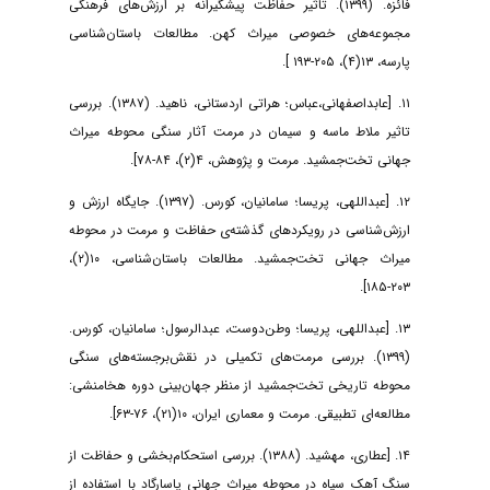
فائزه. (۱۳۹۹). تاثیر حفاظت پیشگیرانه بر ارزش‌های فرهنگی
مجموعه‌های خصوصی میراث کهن. مطالعات باستان‌شناسی
پارسه، ۱۳(۴)، ۲۰۵-۱۹۳ ].
۱۱. [عابداصفهانی،عباس؛ هراتی اردستانی، ناهید. (۱۳۸۷). بررسی
تاثیر ملاط ماسه و سیمان در مرمت آثار سنگی محوطه میراث
جهانی تخت‌جمشید. مرمت و پژوهش، ۴(۲)، ۸۴-۷۸].
۱۲. [عبداللهی، پریسا؛ سامانیان، کورس. (۱۳۹۷). جایگاه ارزش و
ارزش‌شناسی در رویکردهای گذشته‌ی حفاظت و مرمت در محوطه
میراث جهانی تخت‌جمشید. مطالعات باستان‌شناسی، ۱۰(۲)،
۲۰۳-۱۸۵].
۱۳. [عبداللهی، پریسا؛ وطن‌دوست، عبدالرسول؛ سامانیان، کورس.
(۱۳۹۹). بررسی مرمت‌های تکمیلی در نقش‌برجسته‌های سنگی
محوطه تاریخی تخت‌جمشید از منظر جهان‌بینی دوره هخامنشی:
مطالعه‌ای تطبیقی. مرمت و معماری ایران، ۱۰(۲۱)، ۷۶-۶۳].
۱۴. [عطاری، مهشید. (۱۳۸۸). بررسی استحکام‌بخشی و حفاظت از
سنگ آهک سیاه در محوطه میراث جهانی پاسارگاد با استفاده از