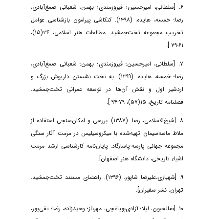
۶. [سلطانی، امیرحسین؛ فیروزمندی؛ بهمن؛ شعبانی صمغ‌آبادی،
رضا؛ خمسه، هایده. (۱۳۹۸). کنکاشی پیرامون بازشناسی عوامل
تخریب مجموعه تخت‌جمشید. مطالعات هنر اسلامی، ۳۶(۱۵)،
۶۱-۷۹ ].
۷. [سلطانی، امیرحسین؛ فیروزمندی؛ بهمن؛ شعبانی صمغ‌آبادی،
رضا؛ خمسه، هایده. (۱۳۹۹). به تخت نشستن داریوش بزرگ و
اردشیر اول و نقش آن‌ها در توسعه عمرانی تخت‌جمشید.
فصلنامه تاریخ، ۱۵(۵۷)، ۷۹-۹۴ ].
۸. [شیخ‌الاسلامی، رضا. (۱۳۸۷). بررسی و امکان‌سنجی استفاده از
ملاط ماسه‌سیمان تهیه‌شده با میکروسیلیس در مرمت آثار سنگی
مجموعه جهانی پارسه-پاسارگاد. پایان‌نامه کارشناسی ارشد مرمت
اشیاء تاریخی، دانشگاه هنر اصفهان].
۹. [شهبازی،علیرضا شاپور. (۱۳۹۶). راهنمای مستند تخت‌جمشید.
تهران: نشر سفیران].
۱۰. [صالحیون، لیلا؛ آزادی‌بویاغچی، مهرناز؛ وحیدزاده، رضا؛ تقی‌پور،