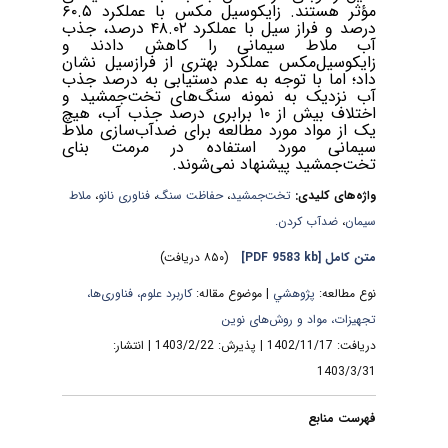
مؤثر هستند. زایکوسیل مکس با عملکرد ۶۰.۵
درصد و فراز سیل با عملکرد ۴۸.۰۲ درصد، جذب
آب ملاط سیمانی را کاهش دادند و
زایکوسیل‌مکس عملکرد بهتری از فرازسیل نشان
داد؛ اما با توجه به عدم دستیابی به درصد جذب
آب نزدیک به نمونه سنگ‌های تخت‌جمشید و
اختلاف بیش از ۱۰ برابری درصد جذب آب، هیچ
یک از مواد مورد مطالعه برای ضدآب‌سازی ملاط
سیمانی مورد استفاده در مرمت بنای
تخت‌جمشید پیشنهاد نمی‌شوند.
واژه‌های کلیدی:
تخت‌جمشید
،
حفاظت سنگ
،
فناوری نانو
،
ملاط
سیمان
،
ضدآب کردن.
متن کامل
[PDF 9583 kb]
(۸۵۰ دریافت)
نوع مطالعه:
پژوهشي
| موضوع مقاله:
کاربرد علوم، فناوری‌ها،
تجهیزات، مواد و روش‌های نوین
دریافت: 1402/11/17 | پذیرش: 1403/2/22 | انتشار:
1403/3/31
فهرست منابع